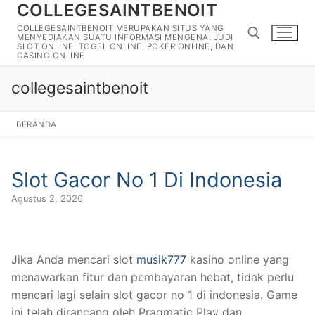
COLLEGESAINTBENOIT
Lompat
ke
COLLEGESAINTBENOIT MERUPAKAN SITUS YANG
MENYEDIAKAN SUATU INFORMASI MENGENAI JUDI
konten
SLOT ONLINE, TOGEL ONLINE, POKER ONLINE, DAN
CASINO ONLINE
collegesaintbenoit
Cari:
BERANDA
Slot Gacor No 1 Di Indonesia
Agustus 2, 2026
Jika Anda mencari slot
musik777
kasino online yang
menawarkan fitur dan pembayaran hebat, tidak perlu
mencari lagi selain slot gacor no 1 di indonesia. Game
ini telah dirancang oleh Pragmatic Play dan