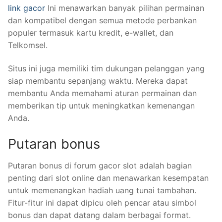
link gacor
Ini menawarkan banyak pilihan permainan
dan kompatibel dengan semua metode perbankan
populer termasuk kartu kredit, e-wallet, dan
Telkomsel.
Situs ini juga memiliki tim dukungan pelanggan yang
siap membantu sepanjang waktu. Mereka dapat
membantu Anda memahami aturan permainan dan
memberikan tip untuk meningkatkan kemenangan
Anda.
Putaran bonus
Putaran bonus di forum gacor slot adalah bagian
penting dari slot online dan menawarkan kesempatan
untuk memenangkan hadiah uang tunai tambahan.
Fitur-fitur ini dapat dipicu oleh pencar atau simbol
bonus dan dapat datang dalam berbagai format.