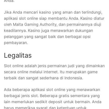
Anda.
Jika Anda mencari kasino yang aman dan terlindungi,
aplikasi slot online siap membantu Anda. Kasino diatur
oleh Malta Gaming Authority, dan permainannya diuji
keadilannya. Kasino juga menawarkan dukungan
pelanggan yang sangat baik dan berbagai opsi
pembayaran.
Legalitas
Slot online adalah jenis permainan judi yang dimainkan
secara online melalui internet. Itu merupakan game
terbaik dan sangat sederhana di Indonesia.
Ada beberapa aplikasi slot online yang menawarkan
berbagai jenis slot. Beberapa gratis sementara yang
lain memerlukan sedikit deposit untuk bermain. Anda
harus memeriksa syarat dan ketentuan untuk