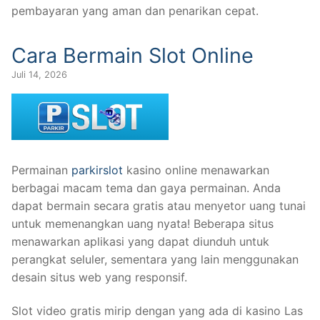
pembayaran yang aman dan penarikan cepat.
Cara Bermain Slot Online
Juli 14, 2026
Permainan
parkirslot
kasino online menawarkan
berbagai macam tema dan gaya permainan. Anda
dapat bermain secara gratis atau menyetor uang tunai
untuk memenangkan uang nyata! Beberapa situs
menawarkan aplikasi yang dapat diunduh untuk
perangkat seluler, sementara yang lain menggunakan
desain situs web yang responsif.
Slot video gratis mirip dengan yang ada di kasino Las