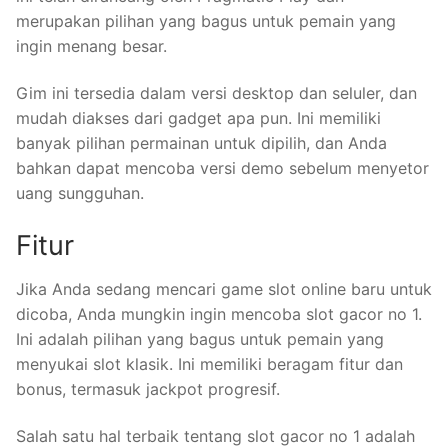
merupakan pilihan yang bagus untuk pemain yang
ingin menang besar.
Gim ini tersedia dalam versi desktop dan seluler, dan
mudah diakses dari gadget apa pun. Ini memiliki
banyak pilihan permainan untuk dipilih, dan Anda
bahkan dapat mencoba versi demo sebelum menyetor
uang sungguhan.
Fitur
Jika Anda sedang mencari game slot online baru untuk
dicoba, Anda mungkin ingin mencoba slot gacor no 1.
Ini adalah pilihan yang bagus untuk pemain yang
menyukai slot klasik. Ini memiliki beragam fitur dan
bonus, termasuk jackpot progresif.
Salah satu hal terbaik tentang slot gacor no 1 adalah