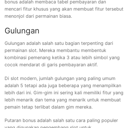
bonus adalah membaca tabel pembayaran dan
mencari fitur khusus yang akan membuat fitur tersebut
menonjol dari permainan biasa.
Gulungan
Gulungan adalah salah satu bagian terpenting dari
permainan slot. Mereka membantu membentuk
kombinasi pemenang ketika 3 atau lebih simbol yang
cocok mendarat di garis pembayaran aktif.
Di slot modern, jumlah gulungan yang paling umum
adalah 5 tetapi ada juga beberapa yang menampilkan
lebih dari ini. Gim-gim ini sering kali memiliki fitur yang
lebih menarik dan tema yang menarik untuk membuat
pemain tetap terlibat dalam gim mereka.
Putaran bonus adalah salah satu cara paling populer
yang digunakan pengembang slot untuk