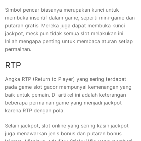
Simbol pencar biasanya merupakan kunci untuk
membuka insentif dalam game, seperti mini-game dan
putaran gratis. Mereka juga dapat membuka kunci
jackpot, meskipun tidak semua slot melakukan ini.
Inilah mengapa penting untuk membaca aturan setiap
permainan.
RTP
Angka RTP (Return to Player) yang sering terdapat
pada game slot gacor mempunyai kemenangan yang
baik untuk pemain. Di artikel ini adalah keterangan
beberapa permainan game yang menjadi jackpot
karena RTP dengan pola.
Selain jackpot, slot online yang sering kasih jackpot
juga menawarkan jenis bonus dan putaran bonus