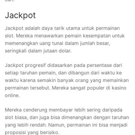
Jackpot
Jackpot adalah daya tarik utama untuk permainan
slot. Mereka menawarkan pemain kesempatan untuk
memenangkan uang tunai dalam jumlah besar,
seringkali dalam jutaan dolar.
Jackpot progresif didasarkan pada persentase dari
setiap taruhan pemain, dan dibangun dari waktu ke
waktu karena semakin banyak orang yang memainkan
permainan tersebut. Mereka sangat populer di kasino
online.
Mereka cenderung membayar lebih sering daripada
slot biasa, dan juga bisa dimenangkan dengan taruhan
yang lebih rendah. Namun, permainan ini bisa menjadi
proposisi yang berisiko.