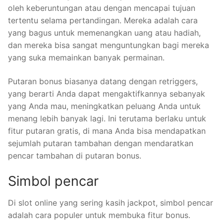
oleh keberuntungan atau dengan mencapai tujuan
tertentu selama pertandingan. Mereka adalah cara
yang bagus untuk memenangkan uang atau hadiah,
dan mereka bisa sangat menguntungkan bagi mereka
yang suka memainkan banyak permainan.
Putaran bonus biasanya datang dengan retriggers,
yang berarti Anda dapat mengaktifkannya sebanyak
yang Anda mau, meningkatkan peluang Anda untuk
menang lebih banyak lagi. Ini terutama berlaku untuk
fitur putaran gratis, di mana Anda bisa mendapatkan
sejumlah putaran tambahan dengan mendaratkan
pencar tambahan di putaran bonus.
Simbol pencar
Di slot online yang sering kasih jackpot, simbol pencar
adalah cara populer untuk membuka fitur bonus.