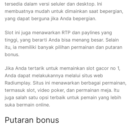
tersedia dalam versi seluler dan desktop. Ini
membuatnya mudah untuk dimainkan saat bepergian,
yang dapat berguna jika Anda bepergian.
Slot ini juga menawarkan RTP dan paylines yang
tinggi, yang berarti Anda bisa menang besar. Selain
itu, ia memiliki banyak pilihan permainan dan putaran
bonus.
Jika Anda tertarik untuk memainkan slot gacor no 1,
Anda dapat melakukannya melalui situs web
Radiumplay. Situs ini menawarkan berbagai permainan,
termasuk slot, video poker, dan permainan meja. Itu
juga salah satu opsi terbaik untuk pemain yang lebih
suka bermain online.
Putaran bonus