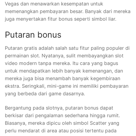
Vegas dan menawarkan kesempatan untuk
memenangkan pembayaran besar. Banyak dari mereka
juga menyertakan fitur bonus seperti simbol liar.
Putaran bonus
Putaran gratis adalah salah satu fitur paling populer di
permainan slot. Nyatanya, sulit membayangkan slot
video modern tanpa mereka. Itu cara yang bagus
untuk mendapatkan lebih banyak kemenangan, dan
mereka juga bisa menambah banyak kegembiraan
ekstra. Seringkali, mini-game ini memiliki pembayaran
yang berbeda dari game dasarnya.
Bergantung pada slotnya, putaran bonus dapat
berkisar dari pengalaman sederhana hingga rumit.
Biasanya, mereka dipicu oleh simbol Scatter yang
perlu mendarat di area atau posisi tertentu pada