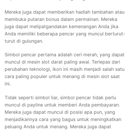
Mereka juga dapat memberikan hadiah tambahan atau
membuka putaran bonus dalam permainan. Mereka
juga dapat melipatgandakan kemenangan Anda jika
Anda memiliki beberapa pencar yang muncul berturut-
turut di gulungan.
Simbol pencar pertama adalah ceri merah, yang dapat
muncul di mesin slot darat paling awal. Terlepas dari
perubahan teknologi, ikon ini masih menjadi salah satu
cara paling populer untuk menang di mesin slot saat
ini.
Tidak seperti simbol liar, simbol pencar tidak perlu
muncul di payline untuk memberi Anda pembayaran.
Mereka juga dapat muncul di posisi apa pun, yang
menjadikannya cara yang bagus untuk meningkatkan
peluang Anda untuk menang. Mereka juga dapat