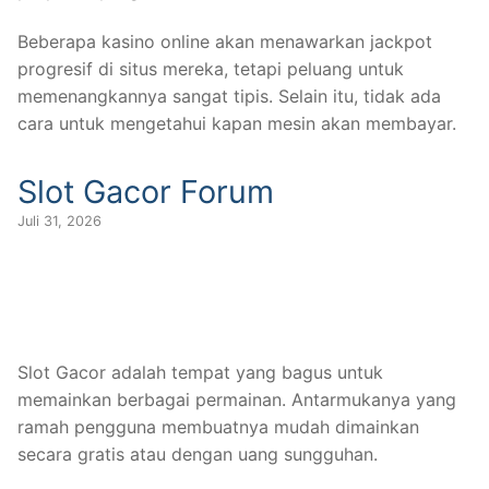
Beberapa kasino online akan menawarkan jackpot
progresif di situs mereka, tetapi peluang untuk
memenangkannya sangat tipis. Selain itu, tidak ada
cara untuk mengetahui kapan mesin akan membayar.
Slot Gacor Forum
Juli 31, 2026
Slot Gacor adalah tempat yang bagus untuk
memainkan berbagai permainan. Antarmukanya yang
ramah pengguna membuatnya mudah dimainkan
secara gratis atau dengan uang sungguhan.