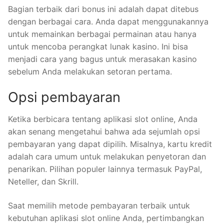
Bagian terbaik dari bonus ini adalah dapat ditebus
dengan berbagai cara. Anda dapat menggunakannya
untuk memainkan berbagai permainan atau hanya
untuk mencoba perangkat lunak kasino. Ini bisa
menjadi cara yang bagus untuk merasakan kasino
sebelum Anda melakukan setoran pertama.
Opsi pembayaran
Ketika berbicara tentang aplikasi slot online, Anda
akan senang mengetahui bahwa ada sejumlah opsi
pembayaran yang dapat dipilih. Misalnya, kartu kredit
adalah cara umum untuk melakukan penyetoran dan
penarikan. Pilihan populer lainnya termasuk PayPal,
Neteller, dan Skrill.
Saat memilih metode pembayaran terbaik untuk
kebutuhan aplikasi slot online Anda, pertimbangkan