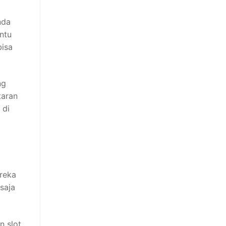
nda
ntu
bisa
ng
taran
 di
ereka
saja
 slot,