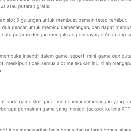
s atau putaran gratis.
an slot 5 gulungan untuk membuat pemain tetap terhibur.
au dua pencar untuk memicu kemenangan, dan dapat memb
satu putaran dengan mengalikan pembayaran Anda dari s
membuka insentif dalam game, seperti mini-game dan put
t, meskipun tidak semua slot melakukan ini. Inilah mengap
.
dapat pada game slot gacor mempunyai kemenangan yang ba
 beberapa permainan game yang menjadi jackpot karena RTP
ackpot juga menawarkan jenis bonus dan putaran bonus lainny