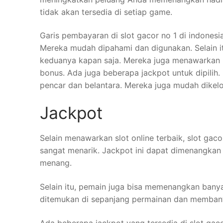
tidak akan tersedia di setiap game.
Garis pembayaran di slot gacor no 1 di indone
Mereka mudah dipahami dan digunakan. Selain itu
keduanya kapan saja. Mereka juga menawarkan be
bonus. Ada juga beberapa jackpot untuk dipilih
pencar dan belantara. Mereka juga mudah dikelo
Jackpot
Selain menawarkan slot online terbaik, slot ga
sangat menarik. Jackpot ini dapat dimenangkan
menang.
Selain itu, pemain juga bisa memenangkan banya
ditemukan di sepanjang permainan dan membant
Ada beberapa jackpot yang tersedia di slot gaco