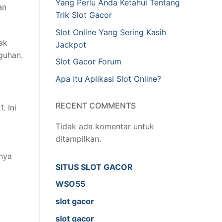
Yang Perlu Anda Ketahui Tentang
an
Trik Slot Gacor
Slot Online Yang Sering Kasih
ak
Jackpot
guhan.
Slot Gacor Forum
Apa Itu Aplikasi Slot Online?
RECENT COMMENTS
. Ini
Tidak ada komentar untuk
ditampilkan.
tnya
SITUS SLOT GACOR
WSO55
slot gacor
slot gacor