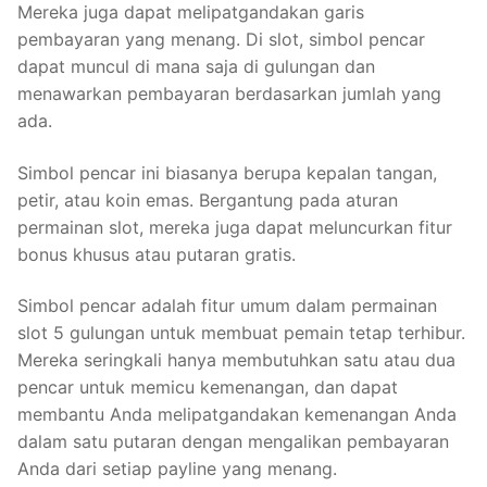
Mereka juga dapat melipatgandakan garis
pembayaran yang menang. Di slot, simbol pencar
dapat muncul di mana saja di gulungan dan
menawarkan pembayaran berdasarkan jumlah yang
ada.
Simbol pencar ini biasanya berupa kepalan tangan,
petir, atau koin emas. Bergantung pada aturan
permainan slot, mereka juga dapat meluncurkan fitur
bonus khusus atau putaran gratis.
Simbol pencar adalah fitur umum dalam permainan
slot 5 gulungan untuk membuat pemain tetap terhibur.
Mereka seringkali hanya membutuhkan satu atau dua
pencar untuk memicu kemenangan, dan dapat
membantu Anda melipatgandakan kemenangan Anda
dalam satu putaran dengan mengalikan pembayaran
Anda dari setiap payline yang menang.