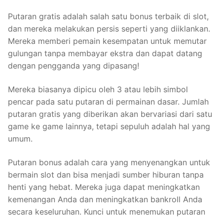
Putaran gratis adalah salah satu bonus terbaik di slot,
dan mereka melakukan persis seperti yang diiklankan.
Mereka memberi pemain kesempatan untuk memutar
gulungan tanpa membayar ekstra dan dapat datang
dengan pengganda yang dipasang!
Mereka biasanya dipicu oleh 3 atau lebih simbol
pencar pada satu putaran di permainan dasar. Jumlah
putaran gratis yang diberikan akan bervariasi dari satu
game ke game lainnya, tetapi sepuluh adalah hal yang
umum.
Putaran bonus adalah cara yang menyenangkan untuk
bermain slot dan bisa menjadi sumber hiburan tanpa
henti yang hebat. Mereka juga dapat meningkatkan
kemenangan Anda dan meningkatkan bankroll Anda
secara keseluruhan. Kunci untuk menemukan putaran