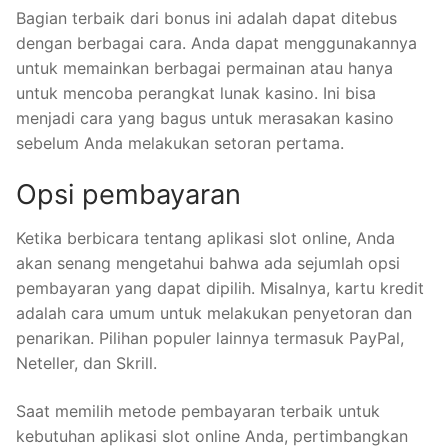
Bagian terbaik dari bonus ini adalah dapat ditebus
dengan berbagai cara. Anda dapat menggunakannya
untuk memainkan berbagai permainan atau hanya
untuk mencoba perangkat lunak kasino. Ini bisa
menjadi cara yang bagus untuk merasakan kasino
sebelum Anda melakukan setoran pertama.
Opsi pembayaran
Ketika berbicara tentang aplikasi slot online, Anda
akan senang mengetahui bahwa ada sejumlah opsi
pembayaran yang dapat dipilih. Misalnya, kartu kredit
adalah cara umum untuk melakukan penyetoran dan
penarikan. Pilihan populer lainnya termasuk PayPal,
Neteller, dan Skrill.
Saat memilih metode pembayaran terbaik untuk
kebutuhan aplikasi slot online Anda, pertimbangkan