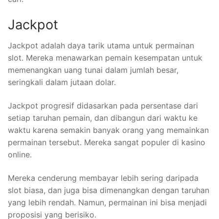
Jackpot
Jackpot adalah daya tarik utama untuk permainan
slot. Mereka menawarkan pemain kesempatan untuk
memenangkan uang tunai dalam jumlah besar,
seringkali dalam jutaan dolar.
Jackpot progresif didasarkan pada persentase dari
setiap taruhan pemain, dan dibangun dari waktu ke
waktu karena semakin banyak orang yang memainkan
permainan tersebut. Mereka sangat populer di kasino
online.
Mereka cenderung membayar lebih sering daripada
slot biasa, dan juga bisa dimenangkan dengan taruhan
yang lebih rendah. Namun, permainan ini bisa menjadi
proposisi yang berisiko.