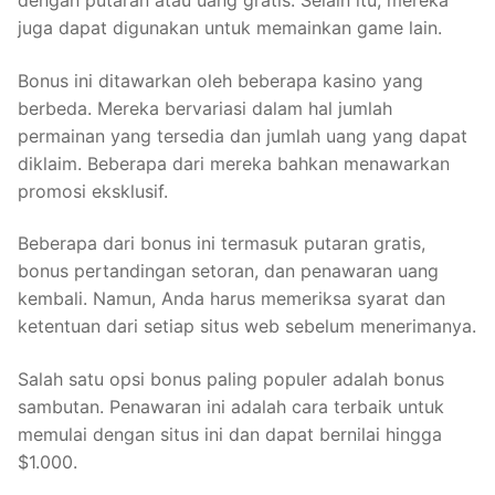
juga dapat digunakan untuk memainkan game lain.
Bonus ini ditawarkan oleh beberapa kasino yang
berbeda. Mereka bervariasi dalam hal jumlah
permainan yang tersedia dan jumlah uang yang dapat
diklaim. Beberapa dari mereka bahkan menawarkan
promosi eksklusif.
Beberapa dari bonus ini termasuk putaran gratis,
bonus pertandingan setoran, dan penawaran uang
kembali. Namun, Anda harus memeriksa syarat dan
ketentuan dari setiap situs web sebelum menerimanya.
Salah satu opsi bonus paling populer adalah bonus
sambutan. Penawaran ini adalah cara terbaik untuk
memulai dengan situs ini dan dapat bernilai hingga
$1.000.