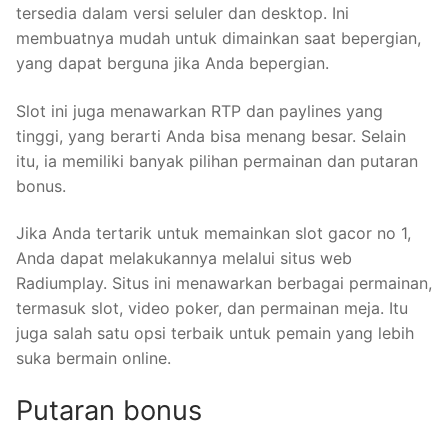
tersedia dalam versi seluler dan desktop. Ini
membuatnya mudah untuk dimainkan saat bepergian,
yang dapat berguna jika Anda bepergian.
Slot ini juga menawarkan RTP dan paylines yang
tinggi, yang berarti Anda bisa menang besar. Selain
itu, ia memiliki banyak pilihan permainan dan putaran
bonus.
Jika Anda tertarik untuk memainkan slot gacor no 1,
Anda dapat melakukannya melalui situs web
Radiumplay. Situs ini menawarkan berbagai permainan,
termasuk slot, video poker, dan permainan meja. Itu
juga salah satu opsi terbaik untuk pemain yang lebih
suka bermain online.
Putaran bonus