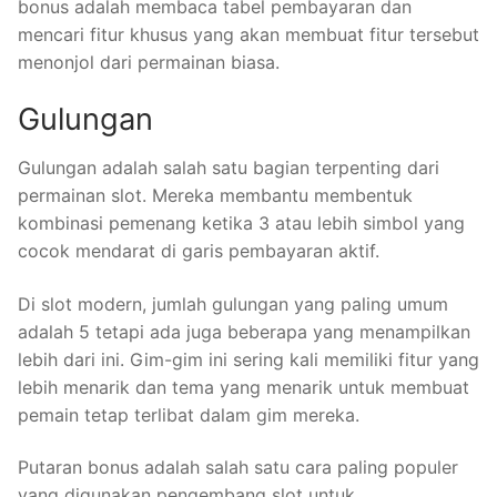
bonus adalah membaca tabel pembayaran dan
mencari fitur khusus yang akan membuat fitur tersebut
menonjol dari permainan biasa.
Gulungan
Gulungan adalah salah satu bagian terpenting dari
permainan slot. Mereka membantu membentuk
kombinasi pemenang ketika 3 atau lebih simbol yang
cocok mendarat di garis pembayaran aktif.
Di slot modern, jumlah gulungan yang paling umum
adalah 5 tetapi ada juga beberapa yang menampilkan
lebih dari ini. Gim-gim ini sering kali memiliki fitur yang
lebih menarik dan tema yang menarik untuk membuat
pemain tetap terlibat dalam gim mereka.
Putaran bonus adalah salah satu cara paling populer
yang digunakan pengembang slot untuk