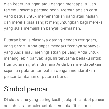
oleh keberuntungan atau dengan mencapai tujuan
tertentu selama pertandingan. Mereka adalah cara
yang bagus untuk memenangkan uang atau hadiah,
dan mereka bisa sangat menguntungkan bagi mereka
yang suka memainkan banyak permainan.
Putaran bonus biasanya datang dengan retriggers,
yang berarti Anda dapat mengaktifkannya sebanyak
yang Anda mau, meningkatkan peluang Anda untuk
menang lebih banyak lagi. Ini terutama berlaku untuk
fitur putaran gratis, di mana Anda bisa mendapatkan
sejumlah putaran tambahan dengan mendaratkan
pencar tambahan di putaran bonus.
Simbol pencar
Di slot online yang sering kasih jackpot, simbol pencar
adalah cara populer untuk membuka fitur bonus.