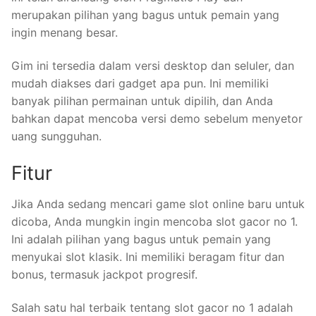
merupakan pilihan yang bagus untuk pemain yang
ingin menang besar.
Gim ini tersedia dalam versi desktop dan seluler, dan
mudah diakses dari gadget apa pun. Ini memiliki
banyak pilihan permainan untuk dipilih, dan Anda
bahkan dapat mencoba versi demo sebelum menyetor
uang sungguhan.
Fitur
Jika Anda sedang mencari game slot online baru untuk
dicoba, Anda mungkin ingin mencoba slot gacor no 1.
Ini adalah pilihan yang bagus untuk pemain yang
menyukai slot klasik. Ini memiliki beragam fitur dan
bonus, termasuk jackpot progresif.
Salah satu hal terbaik tentang slot gacor no 1 adalah