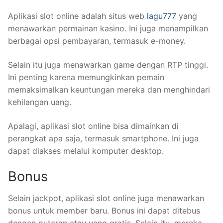
Aplikasi slot online adalah situs web
lagu777
yang
menawarkan permainan kasino. Ini juga menampilkan
berbagai opsi pembayaran, termasuk e-money.
Selain itu juga menawarkan game dengan RTP tinggi.
Ini penting karena memungkinkan pemain
memaksimalkan keuntungan mereka dan menghindari
kehilangan uang.
Apalagi, aplikasi slot online bisa dimainkan di
perangkat apa saja, termasuk smartphone. Ini juga
dapat diakses melalui komputer desktop.
Bonus
Selain jackpot, aplikasi slot online juga menawarkan
bonus untuk member baru. Bonus ini dapat ditebus
dengan putaran atau uang gratis. Selain itu, mereka