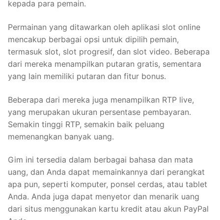
kepada para pemain.
Permainan yang ditawarkan oleh aplikasi slot online
mencakup berbagai opsi untuk dipilih pemain,
termasuk slot, slot progresif, dan slot video. Beberapa
dari mereka menampilkan putaran gratis, sementara
yang lain memiliki putaran dan fitur bonus.
Beberapa dari mereka juga menampilkan RTP live,
yang merupakan ukuran persentase pembayaran.
Semakin tinggi RTP, semakin baik peluang
memenangkan banyak uang.
Gim ini tersedia dalam berbagai bahasa dan mata
uang, dan Anda dapat memainkannya dari perangkat
apa pun, seperti komputer, ponsel cerdas, atau tablet
Anda. Anda juga dapat menyetor dan menarik uang
dari situs menggunakan kartu kredit atau akun PayPal