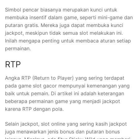
Simbol pencar biasanya merupakan kunci untuk
membuka insentif dalam game, seperti mini-game dan
putaran gratis. Mereka juga dapat membuka kunci
jackpot, meskipun tidak semua slot melakukan ini.
Inilah mengapa penting untuk membaca aturan setiap
permainan.
RTP
Angka RTP (Return to Player) yang sering terdapat
pada game slot gacor mempunyai kemenangan yang
baik untuk pemain. Di artikel ini adalah keterangan
beberapa permainan game yang menjadi jackpot
karena RTP dengan pola.
Selain jackpot, slot online yang sering kasih jackpot
juga menawarkan jenis bonus dan putaran bonus