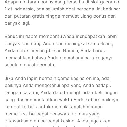
Adapun putaran bonus yang tersedia di slot gacor no
1 di indonesia, ada sejumlah opsi berbeda. Ini berkisar
dari putaran gratis hingga memuat ulang bonus dan
banyak lagi.
Bonus ini dapat membantu Anda mendapatkan lebih
banyak dari uang Anda dan meningkatkan peluang
Anda untuk menang besar. Namun, Anda harus
memastikan bahwa Anda memahami cara kerjanya
sebelum mulai bermain.
Jika Anda ingin bermain game kasino online, ada
baiknya Anda mengetahui apa yang Anda hadapi.
Dengan cara ini, Anda dapat menghindari kehilangan
uang dan memanfaatkan waktu Anda sebaik-baiknya.
Tempat terbaik untuk memulai adalah dengan
memeriksa berbagai penawaran bonus yang
ditawarkan oleh berbagai kasino. Anda juga akan