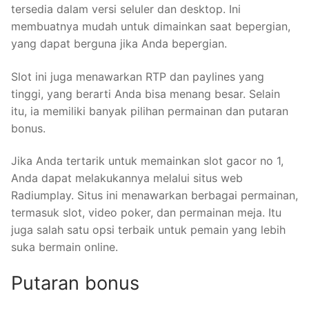
tersedia dalam versi seluler dan desktop. Ini
membuatnya mudah untuk dimainkan saat bepergian,
yang dapat berguna jika Anda bepergian.
Slot ini juga menawarkan RTP dan paylines yang
tinggi, yang berarti Anda bisa menang besar. Selain
itu, ia memiliki banyak pilihan permainan dan putaran
bonus.
Jika Anda tertarik untuk memainkan slot gacor no 1,
Anda dapat melakukannya melalui situs web
Radiumplay. Situs ini menawarkan berbagai permainan,
termasuk slot, video poker, dan permainan meja. Itu
juga salah satu opsi terbaik untuk pemain yang lebih
suka bermain online.
Putaran bonus