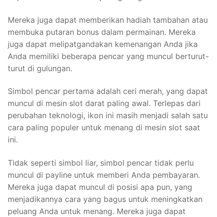
Mereka juga dapat memberikan hadiah tambahan atau
membuka putaran bonus dalam permainan. Mereka
juga dapat melipatgandakan kemenangan Anda jika
Anda memiliki beberapa pencar yang muncul berturut-
turut di gulungan.
Simbol pencar pertama adalah ceri merah, yang dapat
muncul di mesin slot darat paling awal. Terlepas dari
perubahan teknologi, ikon ini masih menjadi salah satu
cara paling populer untuk menang di mesin slot saat
ini.
Tidak seperti simbol liar, simbol pencar tidak perlu
muncul di payline untuk memberi Anda pembayaran.
Mereka juga dapat muncul di posisi apa pun, yang
menjadikannya cara yang bagus untuk meningkatkan
peluang Anda untuk menang. Mereka juga dapat