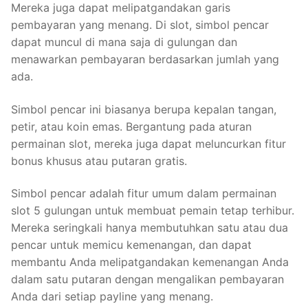
Mereka juga dapat melipatgandakan garis
pembayaran yang menang. Di slot, simbol pencar
dapat muncul di mana saja di gulungan dan
menawarkan pembayaran berdasarkan jumlah yang
ada.
Simbol pencar ini biasanya berupa kepalan tangan,
petir, atau koin emas. Bergantung pada aturan
permainan slot, mereka juga dapat meluncurkan fitur
bonus khusus atau putaran gratis.
Simbol pencar adalah fitur umum dalam permainan
slot 5 gulungan untuk membuat pemain tetap terhibur.
Mereka seringkali hanya membutuhkan satu atau dua
pencar untuk memicu kemenangan, dan dapat
membantu Anda melipatgandakan kemenangan Anda
dalam satu putaran dengan mengalikan pembayaran
Anda dari setiap payline yang menang.