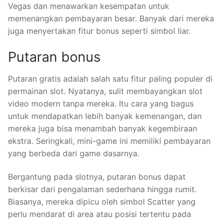
Vegas dan menawarkan kesempatan untuk
memenangkan pembayaran besar. Banyak dari mereka
juga menyertakan fitur bonus seperti simbol liar.
Putaran bonus
Putaran gratis adalah salah satu fitur paling populer di
permainan slot. Nyatanya, sulit membayangkan slot
video modern tanpa mereka. Itu cara yang bagus
untuk mendapatkan lebih banyak kemenangan, dan
mereka juga bisa menambah banyak kegembiraan
ekstra. Seringkali, mini-game ini memiliki pembayaran
yang berbeda dari game dasarnya.
Bergantung pada slotnya, putaran bonus dapat
berkisar dari pengalaman sederhana hingga rumit.
Biasanya, mereka dipicu oleh simbol Scatter yang
perlu mendarat di area atau posisi tertentu pada