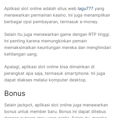
Aplikasi slot online adalah situs web
lagu777
yang
menawarkan permainan kasino. Ini juga menampilkan
berbagai opsi pembayaran, termasuk e-money.
Selain itu juga menawarkan game dengan RTP tinggi.
Ini penting karena memungkinkan pemain
memaksimalkan keuntungan mereka dan menghindari
kehilangan uang.
Apalagi, aplikasi slot online bisa dimainkan di
perangkat apa saja, termasuk smartphone. Ini juga
dapat diakses melalui komputer desktop.
Bonus
Selain jackpot, aplikasi slot online juga menawarkan
bonus untuk member baru. Bonus ini dapat ditebus
dengan putaran atau uang gratis. Selain itu, mereka