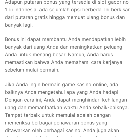
Adapun putaran bonus yang tersedia di slot gacor no
1 di indonesia, ada sejumlah opsi berbeda. Ini berkisar
dari putaran gratis hingga memuat ulang bonus dan
banyak lagi.
Bonus ini dapat membantu Anda mendapatkan lebih
banyak dari uang Anda dan meningkatkan peluang
Anda untuk menang besar. Namun, Anda harus
memastikan bahwa Anda memahami cara kerjanya
sebelum mulai bermain.
Jika Anda ingin bermain game kasino online, ada
baiknya Anda mengetahui apa yang Anda hadapi.
Dengan cara ini, Anda dapat menghindari kehilangan
uang dan memanfaatkan waktu Anda sebaik-baiknya.
Tempat terbaik untuk memulai adalah dengan
memeriksa berbagai penawaran bonus yang
ditawarkan oleh berbagai kasino. Anda juga akan