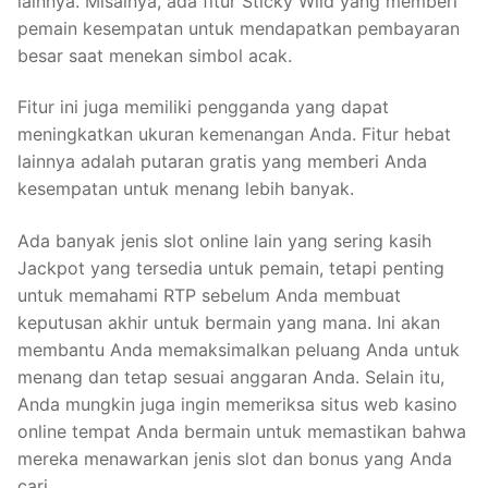
lainnya. Misalnya, ada fitur Sticky Wild yang memberi
pemain kesempatan untuk mendapatkan pembayaran
besar saat menekan simbol acak.
Fitur ini juga memiliki pengganda yang dapat
meningkatkan ukuran kemenangan Anda. Fitur hebat
lainnya adalah putaran gratis yang memberi Anda
kesempatan untuk menang lebih banyak.
Ada banyak jenis slot online lain yang sering kasih
Jackpot yang tersedia untuk pemain, tetapi penting
untuk memahami RTP sebelum Anda membuat
keputusan akhir untuk bermain yang mana. Ini akan
membantu Anda memaksimalkan peluang Anda untuk
menang dan tetap sesuai anggaran Anda. Selain itu,
Anda mungkin juga ingin memeriksa situs web kasino
online tempat Anda bermain untuk memastikan bahwa
mereka menawarkan jenis slot dan bonus yang Anda
cari.