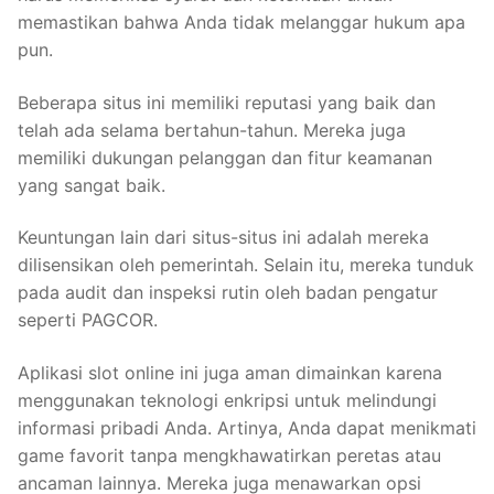
memastikan bahwa Anda tidak melanggar hukum apa
pun.
Beberapa situs ini memiliki reputasi yang baik dan
telah ada selama bertahun-tahun. Mereka juga
memiliki dukungan pelanggan dan fitur keamanan
yang sangat baik.
Keuntungan lain dari situs-situs ini adalah mereka
dilisensikan oleh pemerintah. Selain itu, mereka tunduk
pada audit dan inspeksi rutin oleh badan pengatur
seperti PAGCOR.
Aplikasi slot online ini juga aman dimainkan karena
menggunakan teknologi enkripsi untuk melindungi
informasi pribadi Anda. Artinya, Anda dapat menikmati
game favorit tanpa mengkhawatirkan peretas atau
ancaman lainnya. Mereka juga menawarkan opsi