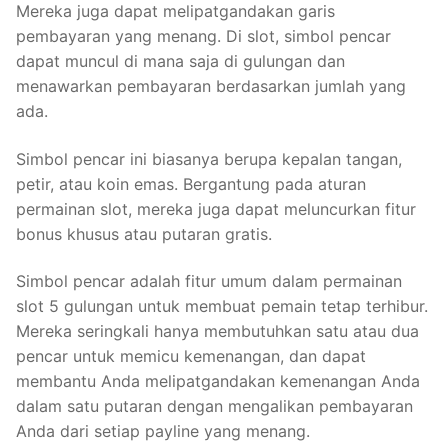
Mereka juga dapat melipatgandakan garis
pembayaran yang menang. Di slot, simbol pencar
dapat muncul di mana saja di gulungan dan
menawarkan pembayaran berdasarkan jumlah yang
ada.
Simbol pencar ini biasanya berupa kepalan tangan,
petir, atau koin emas. Bergantung pada aturan
permainan slot, mereka juga dapat meluncurkan fitur
bonus khusus atau putaran gratis.
Simbol pencar adalah fitur umum dalam permainan
slot 5 gulungan untuk membuat pemain tetap terhibur.
Mereka seringkali hanya membutuhkan satu atau dua
pencar untuk memicu kemenangan, dan dapat
membantu Anda melipatgandakan kemenangan Anda
dalam satu putaran dengan mengalikan pembayaran
Anda dari setiap payline yang menang.