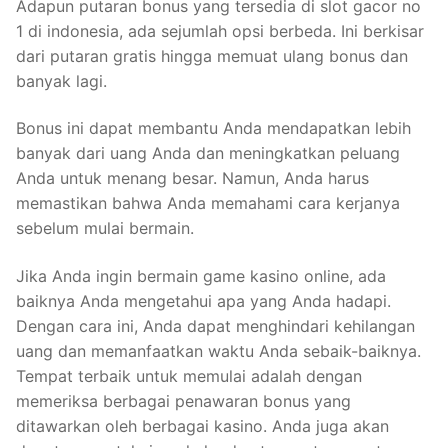
Adapun putaran bonus yang tersedia di slot gacor no
1 di indonesia, ada sejumlah opsi berbeda. Ini berkisar
dari putaran gratis hingga memuat ulang bonus dan
banyak lagi.
Bonus ini dapat membantu Anda mendapatkan lebih
banyak dari uang Anda dan meningkatkan peluang
Anda untuk menang besar. Namun, Anda harus
memastikan bahwa Anda memahami cara kerjanya
sebelum mulai bermain.
Jika Anda ingin bermain game kasino online, ada
baiknya Anda mengetahui apa yang Anda hadapi.
Dengan cara ini, Anda dapat menghindari kehilangan
uang dan memanfaatkan waktu Anda sebaik-baiknya.
Tempat terbaik untuk memulai adalah dengan
memeriksa berbagai penawaran bonus yang
ditawarkan oleh berbagai kasino. Anda juga akan