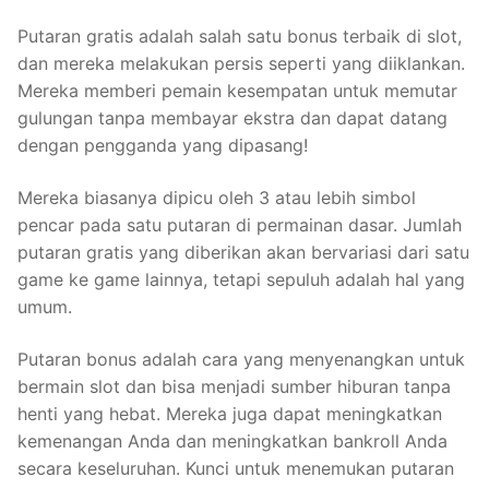
Putaran gratis adalah salah satu bonus terbaik di slot,
dan mereka melakukan persis seperti yang diiklankan.
Mereka memberi pemain kesempatan untuk memutar
gulungan tanpa membayar ekstra dan dapat datang
dengan pengganda yang dipasang!
Mereka biasanya dipicu oleh 3 atau lebih simbol
pencar pada satu putaran di permainan dasar. Jumlah
putaran gratis yang diberikan akan bervariasi dari satu
game ke game lainnya, tetapi sepuluh adalah hal yang
umum.
Putaran bonus adalah cara yang menyenangkan untuk
bermain slot dan bisa menjadi sumber hiburan tanpa
henti yang hebat. Mereka juga dapat meningkatkan
kemenangan Anda dan meningkatkan bankroll Anda
secara keseluruhan. Kunci untuk menemukan putaran