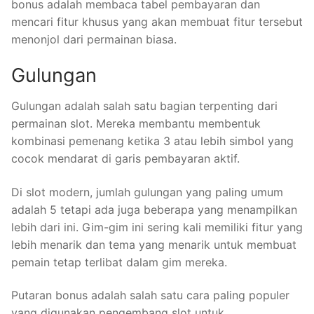
bonus adalah membaca tabel pembayaran dan
mencari fitur khusus yang akan membuat fitur tersebut
menonjol dari permainan biasa.
Gulungan
Gulungan adalah salah satu bagian terpenting dari
permainan slot. Mereka membantu membentuk
kombinasi pemenang ketika 3 atau lebih simbol yang
cocok mendarat di garis pembayaran aktif.
Di slot modern, jumlah gulungan yang paling umum
adalah 5 tetapi ada juga beberapa yang menampilkan
lebih dari ini. Gim-gim ini sering kali memiliki fitur yang
lebih menarik dan tema yang menarik untuk membuat
pemain tetap terlibat dalam gim mereka.
Putaran bonus adalah salah satu cara paling populer
yang digunakan pengembang slot untuk