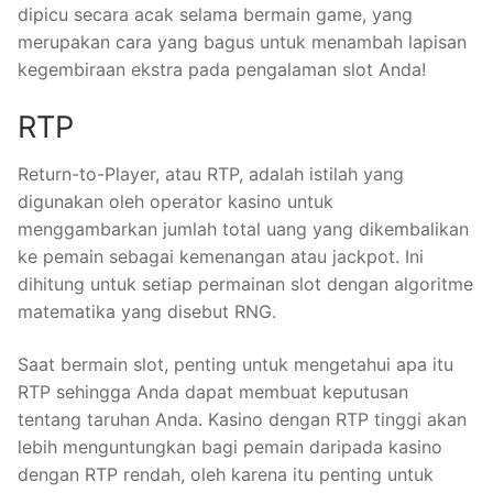
dipicu secara acak selama bermain game, yang
merupakan cara yang bagus untuk menambah lapisan
kegembiraan ekstra pada pengalaman slot Anda!
RTP
Return-to-Player, atau RTP, adalah istilah yang
digunakan oleh operator kasino untuk
menggambarkan jumlah total uang yang dikembalikan
ke pemain sebagai kemenangan atau jackpot. Ini
dihitung untuk setiap permainan slot dengan algoritme
matematika yang disebut RNG.
Saat bermain slot, penting untuk mengetahui apa itu
RTP sehingga Anda dapat membuat keputusan
tentang taruhan Anda. Kasino dengan RTP tinggi akan
lebih menguntungkan bagi pemain daripada kasino
dengan RTP rendah, oleh karena itu penting untuk