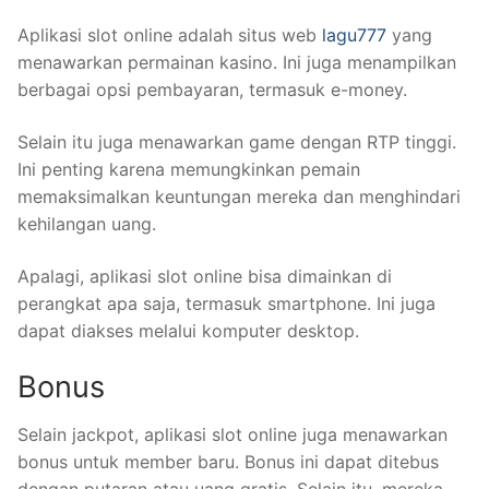
Aplikasi slot online adalah situs web
lagu777
yang
menawarkan permainan kasino. Ini juga menampilkan
berbagai opsi pembayaran, termasuk e-money.
Selain itu juga menawarkan game dengan RTP tinggi.
Ini penting karena memungkinkan pemain
memaksimalkan keuntungan mereka dan menghindari
kehilangan uang.
Apalagi, aplikasi slot online bisa dimainkan di
perangkat apa saja, termasuk smartphone. Ini juga
dapat diakses melalui komputer desktop.
Bonus
Selain jackpot, aplikasi slot online juga menawarkan
bonus untuk member baru. Bonus ini dapat ditebus
dengan putaran atau uang gratis. Selain itu, mereka