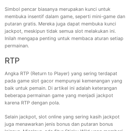
Simbol pencar biasanya merupakan kunci untuk
membuka insentif dalam game, seperti mini-game dan
putaran gratis. Mereka juga dapat membuka kunci
jackpot, meskipun tidak semua slot melakukan ini.
Inilah mengapa penting untuk membaca aturan setiap
permainan.
RTP
Angka RTP (Return to Player) yang sering terdapat
pada game slot gacor mempunyai kemenangan yang
baik untuk pemain. Di artikel ini adalah keterangan
beberapa permainan game yang menjadi jackpot
karena RTP dengan pola.
Selain jackpot, slot online yang sering kasih jackpot
juga menawarkan jenis bonus dan putaran bonus