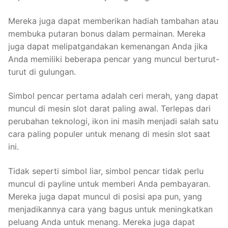
Mereka juga dapat memberikan hadiah tambahan atau
membuka putaran bonus dalam permainan. Mereka
juga dapat melipatgandakan kemenangan Anda jika
Anda memiliki beberapa pencar yang muncul berturut-
turut di gulungan.
Simbol pencar pertama adalah ceri merah, yang dapat
muncul di mesin slot darat paling awal. Terlepas dari
perubahan teknologi, ikon ini masih menjadi salah satu
cara paling populer untuk menang di mesin slot saat
ini.
Tidak seperti simbol liar, simbol pencar tidak perlu
muncul di payline untuk memberi Anda pembayaran.
Mereka juga dapat muncul di posisi apa pun, yang
menjadikannya cara yang bagus untuk meningkatkan
peluang Anda untuk menang. Mereka juga dapat