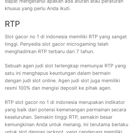
dapat mengetahui apakah ada aturan atau peraturan
khusus yang perlu Anda ikuti.
RTP
Slot gacor no 1 di indonesia memiliki RTP yang sangat
tinggi. Penyedia slot gacor microgaming telah
menghadirkan RTP terbaru dari 7 tahun.
Sebuah agen judi slot terlengkap memunyai RTP yang
satu ini menghapus keuntungan dalam bermain
dengan judi slot online. Agen judi slot juga memiliki
resmi 100% dan mengisi deposit ke pihak agen.
RTP slot gacor no 1 di indonesia merupakan indikator
yang baik dari potensi kemenangan permainan secara
keseluruhan. Semakin tinggi RTP, semakin besar
kemungkinan Anda untuk menang. Ini terutama berlaku
untuk slot dengan jackpot, yang cenderung memiliki