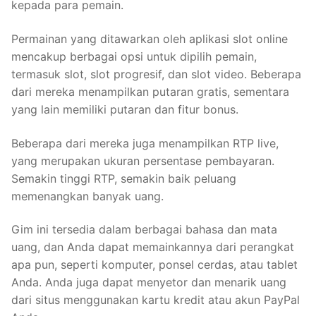
kepada para pemain.
Permainan yang ditawarkan oleh aplikasi slot online
mencakup berbagai opsi untuk dipilih pemain,
termasuk slot, slot progresif, dan slot video. Beberapa
dari mereka menampilkan putaran gratis, sementara
yang lain memiliki putaran dan fitur bonus.
Beberapa dari mereka juga menampilkan RTP live,
yang merupakan ukuran persentase pembayaran.
Semakin tinggi RTP, semakin baik peluang
memenangkan banyak uang.
Gim ini tersedia dalam berbagai bahasa dan mata
uang, dan Anda dapat memainkannya dari perangkat
apa pun, seperti komputer, ponsel cerdas, atau tablet
Anda. Anda juga dapat menyetor dan menarik uang
dari situs menggunakan kartu kredit atau akun PayPal