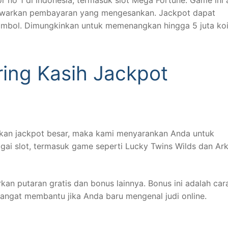
nawarkan pembayaran yang mengesankan. Jackpot dapat
mbol. Dimungkinkan untuk memenangkan hingga 5 juta ko
ring Kasih Jackpot
kan jackpot besar, maka kami menyarankan Anda untuk
ai slot, termasuk game seperti Lucky Twins Wilds dan Ark
n putaran gratis dan bonus lainnya. Bonus ini adalah car
ngat membantu jika Anda baru mengenal judi online.