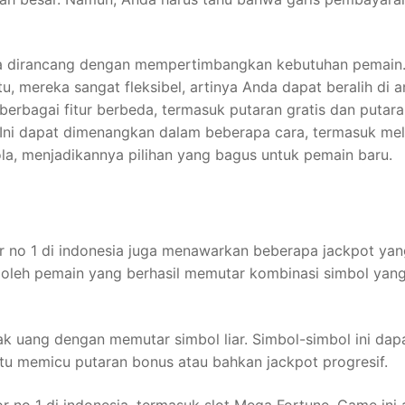
sia dirancang dengan mempertimbangkan kebutuhan pemain
, mereka sangat fleksibel, artinya Anda dapat beralih di a
rbagai fitur berbeda, termasuk putaran gratis dan putara
. Ini dapat dimenangkan dalam beberapa cara, termasuk mel
la, menjadikannya pilihan yang bagus untuk pemain baru.
cor no 1 di indonesia juga menawarkan beberapa jackpot ya
 oleh pemain yang berhasil memutar kombinasi simbol yan
k uang dengan memutar simbol liar. Simbol-simbol ini dap
u memicu putaran bonus atau bahkan jackpot progresif.
r no 1 di indonesia, termasuk slot Mega Fortune. Game ini 