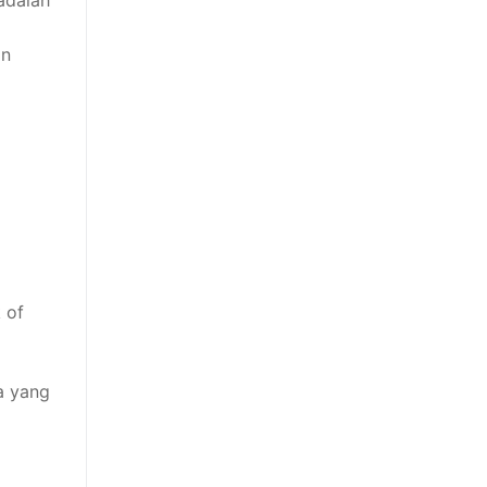
in
 of
a yang