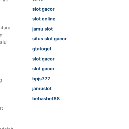
slot gacor
slot online
.
ntara
jamu slot
n
situs slot gacor
alui
gtatogel
slot gacor
slot gacor
bpjs777
ng
g
jamuslot
bebasbet88
at
adalah