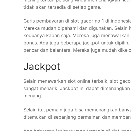
tidak akan tersedia di setiap game.
Garis pembayaran di slot gacor no 1 di indone
Mereka mudah dipahami dan digunakan. Selain itu
keduanya kapan saja. Mereka juga menawarkan be
bonus. Ada juga beberapa jackpot untuk dipilih
pencar dan belantara. Mereka juga mudah dikelo
Jackpot
Selain menawarkan slot online terbaik, slot ga
sangat menarik. Jackpot ini dapat dimenangkan
menang.
Selain itu, pemain juga bisa memenangkan banya
ditemukan di sepanjang permainan dan membant
Ada beberapa jackpot yang tersedia di slot gaco