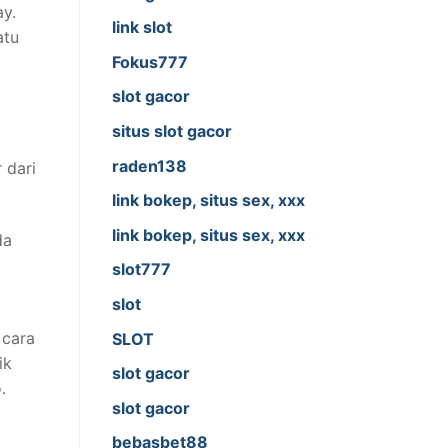
ay.
link slot
atu
Fokus777
slot gacor
situs slot gacor
raden138
 dari
link bokep, situs sex, xxx
link bokep, situs sex, xxx
da
slot777
slot
 cara
SLOT
ik
slot gacor
.
slot gacor
bebasbet88