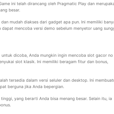
a. Game ini telah dirancang oleh Pragmatic Play dan merupak
ang besar.
r, dan mudah diakses dari gadget apa pun. Ini memiliki bany
kan dapat mencoba versi demo sebelum menyetor uang sung
 untuk dicoba, Anda mungkin ingin mencoba slot gacor no 1
yukai slot klasik. Ini memiliki beragam fitur dan bonus,
dalah tersedia dalam versi seluler dan desktop. Ini membua
pat berguna jika Anda bepergian.
inggi, yang berarti Anda bisa menang besar. Selain itu, ia
bonus.