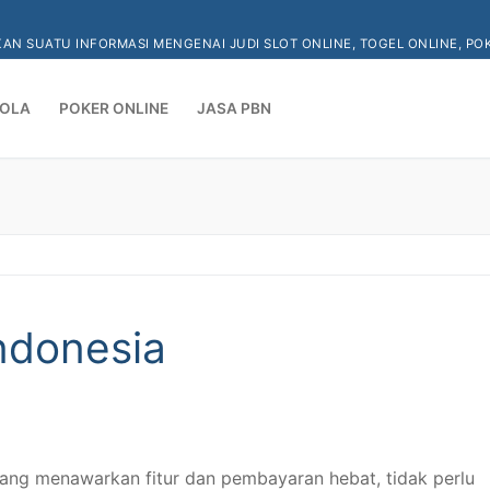
N SUATU INFORMASI MENGENAI JUDI SLOT ONLINE, TOGEL ONLINE, POK
BOLA
POKER ONLINE
JASA PBN
Cari:
Indonesia
yang menawarkan fitur dan pembayaran hebat, tidak perlu