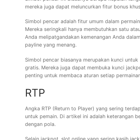
mereka juga dapat meluncurkan fitur bonus khusu
Simbol pencar adalah fitur umum dalam permain
Mereka seringkali hanya membutuhkan satu at
Anda melipatgandakan kemenangan Anda dalam 
payline yang menang.
Simbol pencar biasanya merupakan kunci untuk 
gratis. Mereka juga dapat membuka kunci jackpo
penting untuk membaca aturan setiap permainan
RTP
Angka RTP (Return to Player) yang sering ter
untuk pemain. Di artikel ini adalah keterangan
dengan pola.
Selain jackpot, slot online yang sering kasih j