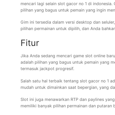
mencari lagi selain slot gacor no 1 di indonesi
pilihan yang bagus untuk pemain yang ingin men
Gim ini tersedia dalam versi desktop dan selule
pilihan permainan untuk dipilih, dan Anda bah
Fitur
Jika Anda sedang mencari game slot online baru
adalah pilihan yang bagus untuk pemain yang men
termasuk jackpot progresif.
Salah satu hal terbaik tentang slot gacor no 1 a
mudah untuk dimainkan saat bepergian, yang da
Slot ini juga menawarkan RTP dan paylines yang t
memiliki banyak pilihan permainan dan putaran 