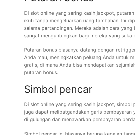
Di slot online yang sering kasih jackpot, putar
ikuti tanpa mengeluarkan uang tambahan. Ini di
selama pertandingan. Mereka adalah cara yang
sangat menguntungkan bagi mereka yang suka 
Putaran bonus biasanya datang dengan retrigge
Anda mau, meningkatkan peluang Anda untuk mena
gratis, di mana Anda bisa mendapatkan sejuml
putaran bonus.
Simbol pencar
Di slot online yang sering kasih jackpot, simbo
juga dapat melipatgandakan garis pembayaran y
di gulungan dan menawarkan pembayaran berda
Simbol pencar ini biasanya berupa kepalan tanga