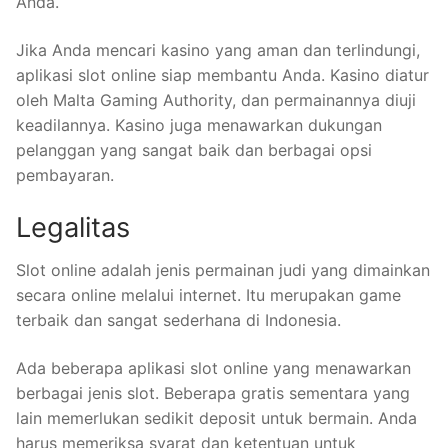
Anda.
Jika Anda mencari kasino yang aman dan terlindungi,
aplikasi slot online siap membantu Anda. Kasino diatur
oleh Malta Gaming Authority, dan permainannya diuji
keadilannya. Kasino juga menawarkan dukungan
pelanggan yang sangat baik dan berbagai opsi
pembayaran.
Legalitas
Slot online adalah jenis permainan judi yang dimainkan
secara online melalui internet. Itu merupakan game
terbaik dan sangat sederhana di Indonesia.
Ada beberapa aplikasi slot online yang menawarkan
berbagai jenis slot. Beberapa gratis sementara yang
lain memerlukan sedikit deposit untuk bermain. Anda
harus memeriksa syarat dan ketentuan untuk