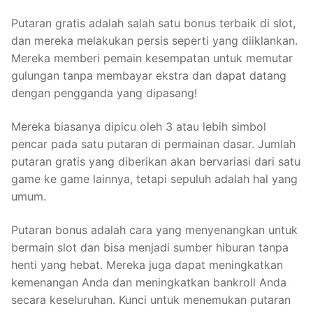
Putaran gratis adalah salah satu bonus terbaik di slot,
dan mereka melakukan persis seperti yang diiklankan.
Mereka memberi pemain kesempatan untuk memutar
gulungan tanpa membayar ekstra dan dapat datang
dengan pengganda yang dipasang!
Mereka biasanya dipicu oleh 3 atau lebih simbol
pencar pada satu putaran di permainan dasar. Jumlah
putaran gratis yang diberikan akan bervariasi dari satu
game ke game lainnya, tetapi sepuluh adalah hal yang
umum.
Putaran bonus adalah cara yang menyenangkan untuk
bermain slot dan bisa menjadi sumber hiburan tanpa
henti yang hebat. Mereka juga dapat meningkatkan
kemenangan Anda dan meningkatkan bankroll Anda
secara keseluruhan. Kunci untuk menemukan putaran