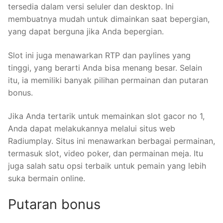
tersedia dalam versi seluler dan desktop. Ini
membuatnya mudah untuk dimainkan saat bepergian,
yang dapat berguna jika Anda bepergian.
Slot ini juga menawarkan RTP dan paylines yang
tinggi, yang berarti Anda bisa menang besar. Selain
itu, ia memiliki banyak pilihan permainan dan putaran
bonus.
Jika Anda tertarik untuk memainkan slot gacor no 1,
Anda dapat melakukannya melalui situs web
Radiumplay. Situs ini menawarkan berbagai permainan,
termasuk slot, video poker, dan permainan meja. Itu
juga salah satu opsi terbaik untuk pemain yang lebih
suka bermain online.
Putaran bonus