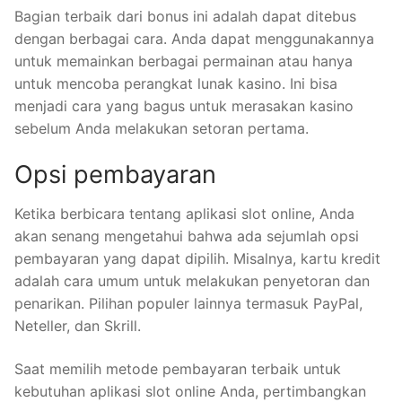
Bagian terbaik dari bonus ini adalah dapat ditebus
dengan berbagai cara. Anda dapat menggunakannya
untuk memainkan berbagai permainan atau hanya
untuk mencoba perangkat lunak kasino. Ini bisa
menjadi cara yang bagus untuk merasakan kasino
sebelum Anda melakukan setoran pertama.
Opsi pembayaran
Ketika berbicara tentang aplikasi slot online, Anda
akan senang mengetahui bahwa ada sejumlah opsi
pembayaran yang dapat dipilih. Misalnya, kartu kredit
adalah cara umum untuk melakukan penyetoran dan
penarikan. Pilihan populer lainnya termasuk PayPal,
Neteller, dan Skrill.
Saat memilih metode pembayaran terbaik untuk
kebutuhan aplikasi slot online Anda, pertimbangkan