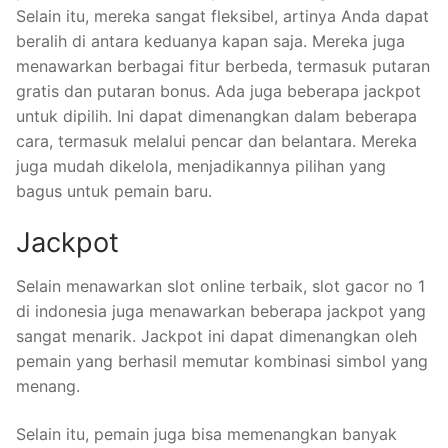
Selain itu, mereka sangat fleksibel, artinya Anda dapat
beralih di antara keduanya kapan saja. Mereka juga
menawarkan berbagai fitur berbeda, termasuk putaran
gratis dan putaran bonus. Ada juga beberapa jackpot
untuk dipilih. Ini dapat dimenangkan dalam beberapa
cara, termasuk melalui pencar dan belantara. Mereka
juga mudah dikelola, menjadikannya pilihan yang
bagus untuk pemain baru.
Jackpot
Selain menawarkan slot online terbaik, slot gacor no 1
di indonesia juga menawarkan beberapa jackpot yang
sangat menarik. Jackpot ini dapat dimenangkan oleh
pemain yang berhasil memutar kombinasi simbol yang
menang.
Selain itu, pemain juga bisa memenangkan banyak