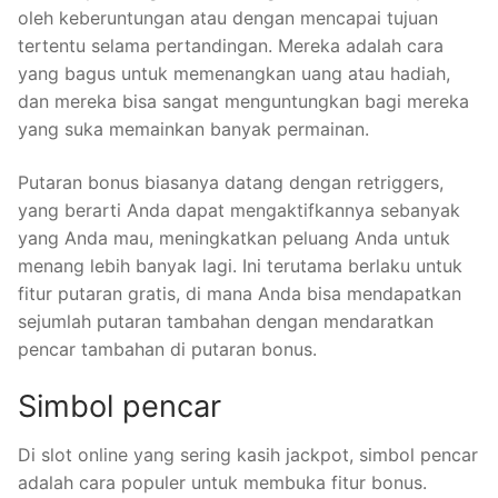
oleh keberuntungan atau dengan mencapai tujuan
tertentu selama pertandingan. Mereka adalah cara
yang bagus untuk memenangkan uang atau hadiah,
dan mereka bisa sangat menguntungkan bagi mereka
yang suka memainkan banyak permainan.
Putaran bonus biasanya datang dengan retriggers,
yang berarti Anda dapat mengaktifkannya sebanyak
yang Anda mau, meningkatkan peluang Anda untuk
menang lebih banyak lagi. Ini terutama berlaku untuk
fitur putaran gratis, di mana Anda bisa mendapatkan
sejumlah putaran tambahan dengan mendaratkan
pencar tambahan di putaran bonus.
Simbol pencar
Di slot online yang sering kasih jackpot, simbol pencar
adalah cara populer untuk membuka fitur bonus.