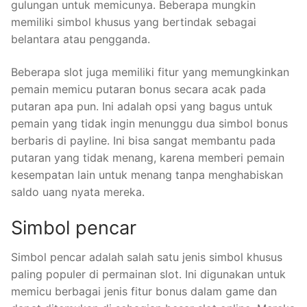
gulungan untuk memicunya. Beberapa mungkin
memiliki simbol khusus yang bertindak sebagai
belantara atau pengganda.
Beberapa slot juga memiliki fitur yang memungkinkan
pemain memicu putaran bonus secara acak pada
putaran apa pun. Ini adalah opsi yang bagus untuk
pemain yang tidak ingin menunggu dua simbol bonus
berbaris di payline. Ini bisa sangat membantu pada
putaran yang tidak menang, karena memberi pemain
kesempatan lain untuk menang tanpa menghabiskan
saldo uang nyata mereka.
Simbol pencar
Simbol pencar adalah salah satu jenis simbol khusus
paling populer di permainan slot. Ini digunakan untuk
memicu berbagai jenis fitur bonus dalam game dan