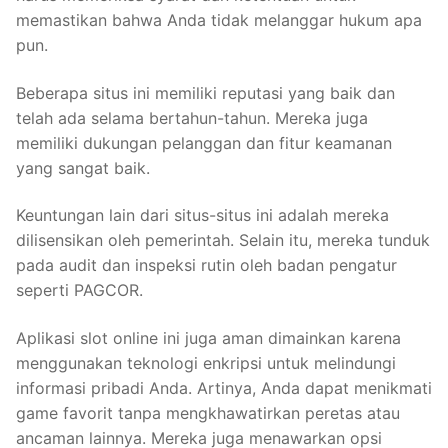
memastikan bahwa Anda tidak melanggar hukum apa
pun.
Beberapa situs ini memiliki reputasi yang baik dan
telah ada selama bertahun-tahun. Mereka juga
memiliki dukungan pelanggan dan fitur keamanan
yang sangat baik.
Keuntungan lain dari situs-situs ini adalah mereka
dilisensikan oleh pemerintah. Selain itu, mereka tunduk
pada audit dan inspeksi rutin oleh badan pengatur
seperti PAGCOR.
Aplikasi slot online ini juga aman dimainkan karena
menggunakan teknologi enkripsi untuk melindungi
informasi pribadi Anda. Artinya, Anda dapat menikmati
game favorit tanpa mengkhawatirkan peretas atau
ancaman lainnya. Mereka juga menawarkan opsi