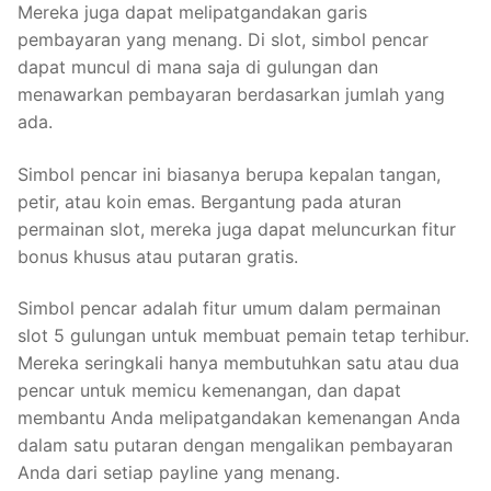
Mereka juga dapat melipatgandakan garis
pembayaran yang menang. Di slot, simbol pencar
dapat muncul di mana saja di gulungan dan
menawarkan pembayaran berdasarkan jumlah yang
ada.
Simbol pencar ini biasanya berupa kepalan tangan,
petir, atau koin emas. Bergantung pada aturan
permainan slot, mereka juga dapat meluncurkan fitur
bonus khusus atau putaran gratis.
Simbol pencar adalah fitur umum dalam permainan
slot 5 gulungan untuk membuat pemain tetap terhibur.
Mereka seringkali hanya membutuhkan satu atau dua
pencar untuk memicu kemenangan, dan dapat
membantu Anda melipatgandakan kemenangan Anda
dalam satu putaran dengan mengalikan pembayaran
Anda dari setiap payline yang menang.