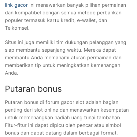
link gacor
Ini menawarkan banyak pilihan permainan
dan kompatibel dengan semua metode perbankan
populer termasuk kartu kredit, e-wallet, dan
Telkomsel.
Situs ini juga memiliki tim dukungan pelanggan yang
siap membantu sepanjang waktu. Mereka dapat
membantu Anda memahami aturan permainan dan
memberikan tip untuk meningkatkan kemenangan
Anda.
Putaran bonus
Putaran bonus di forum gacor slot adalah bagian
penting dari slot online dan menawarkan kesempatan
untuk memenangkan hadiah uang tunai tambahan.
Fitur-fitur ini dapat dipicu oleh pencar atau simbol
bonus dan dapat datang dalam berbagai format.