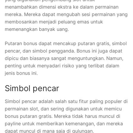
menambahkan dimensi ekstra ke dalam permainan
mereka. Mereka dapat mengubah sesi permainan yang
membosankan menjadi peluang emas untuk
memenangkan banyak uang.
Putaran bonus dapat mencakup putaran gratis, simbol
pencar, dan simbol pengganda. Bonus ini juga dapat
dipicu dan biasanya sangat menguntungkan. Namun,
penting untuk menyadari risiko yang terlibat dalam
jenis bonus ini.
Simbol pencar
Simbol pencar adalah salah satu fitur paling populer di
permainan slot, dan sering digunakan untuk memicu
bonus putaran gratis. Mereka tidak harus muncul di
payline untuk memberikan kemenangan, dan mereka
dapat muncul di mana saja di gulungan.