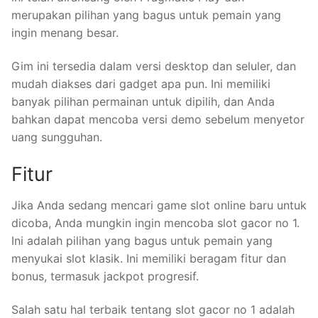
merupakan pilihan yang bagus untuk pemain yang
ingin menang besar.
Gim ini tersedia dalam versi desktop dan seluler, dan
mudah diakses dari gadget apa pun. Ini memiliki
banyak pilihan permainan untuk dipilih, dan Anda
bahkan dapat mencoba versi demo sebelum menyetor
uang sungguhan.
Fitur
Jika Anda sedang mencari game slot online baru untuk
dicoba, Anda mungkin ingin mencoba slot gacor no 1.
Ini adalah pilihan yang bagus untuk pemain yang
menyukai slot klasik. Ini memiliki beragam fitur dan
bonus, termasuk jackpot progresif.
Salah satu hal terbaik tentang slot gacor no 1 adalah