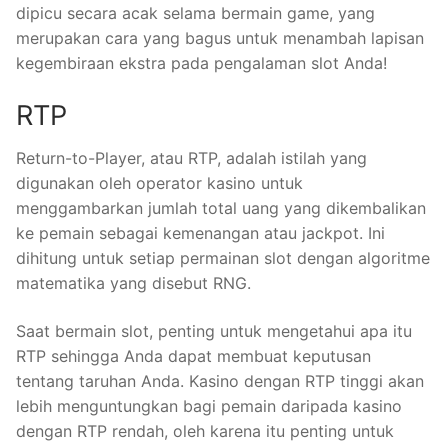
dipicu secara acak selama bermain game, yang
merupakan cara yang bagus untuk menambah lapisan
kegembiraan ekstra pada pengalaman slot Anda!
RTP
Return-to-Player, atau RTP, adalah istilah yang
digunakan oleh operator kasino untuk
menggambarkan jumlah total uang yang dikembalikan
ke pemain sebagai kemenangan atau jackpot. Ini
dihitung untuk setiap permainan slot dengan algoritme
matematika yang disebut RNG.
Saat bermain slot, penting untuk mengetahui apa itu
RTP sehingga Anda dapat membuat keputusan
tentang taruhan Anda. Kasino dengan RTP tinggi akan
lebih menguntungkan bagi pemain daripada kasino
dengan RTP rendah, oleh karena itu penting untuk