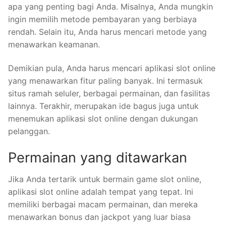
apa yang penting bagi Anda. Misalnya, Anda mungkin
ingin memilih metode pembayaran yang berbiaya
rendah. Selain itu, Anda harus mencari metode yang
menawarkan keamanan.
Demikian pula, Anda harus mencari aplikasi slot online
yang menawarkan fitur paling banyak. Ini termasuk
situs ramah seluler, berbagai permainan, dan fasilitas
lainnya. Terakhir, merupakan ide bagus juga untuk
menemukan aplikasi slot online dengan dukungan
pelanggan.
Permainan yang ditawarkan
Jika Anda tertarik untuk bermain game slot online,
aplikasi slot online adalah tempat yang tepat. Ini
memiliki berbagai macam permainan, dan mereka
menawarkan bonus dan jackpot yang luar biasa