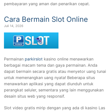
pembayaran yang aman dan penarikan cepat.
Cara Bermain Slot Online
Juli 14, 2026
Permainan
parkirslot
kasino online menawarkan
berbagai macam tema dan gaya permainan. Anda
dapat bermain secara gratis atau menyetor uang tunai
untuk memenangkan uang nyata! Beberapa situs
menawarkan aplikasi yang dapat diunduh untuk
perangkat seluler, sementara yang lain menggunakan
desain situs web yang responsif.
Slot video gratis mirip dengan yang ada di kasino Las