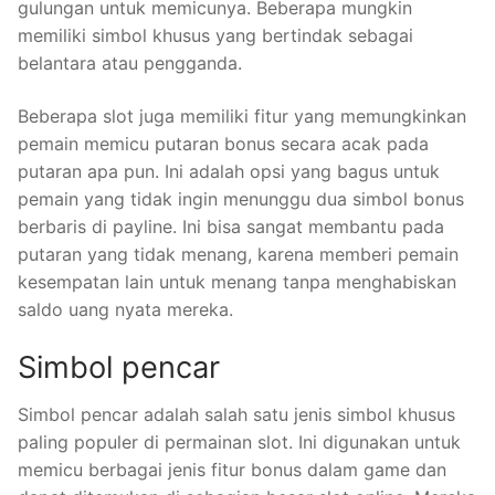
gulungan untuk memicunya. Beberapa mungkin
memiliki simbol khusus yang bertindak sebagai
belantara atau pengganda.
Beberapa slot juga memiliki fitur yang memungkinkan
pemain memicu putaran bonus secara acak pada
putaran apa pun. Ini adalah opsi yang bagus untuk
pemain yang tidak ingin menunggu dua simbol bonus
berbaris di payline. Ini bisa sangat membantu pada
putaran yang tidak menang, karena memberi pemain
kesempatan lain untuk menang tanpa menghabiskan
saldo uang nyata mereka.
Simbol pencar
Simbol pencar adalah salah satu jenis simbol khusus
paling populer di permainan slot. Ini digunakan untuk
memicu berbagai jenis fitur bonus dalam game dan