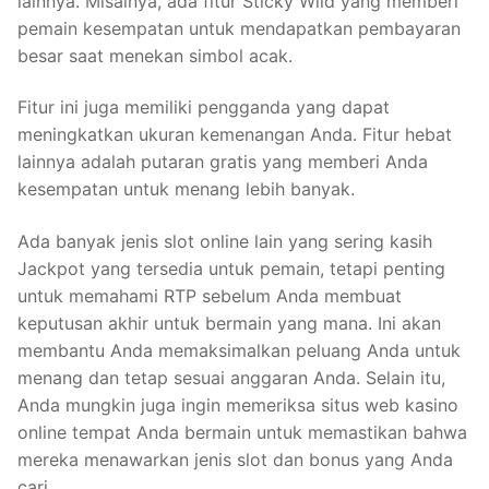
lainnya. Misalnya, ada fitur Sticky Wild yang memberi
pemain kesempatan untuk mendapatkan pembayaran
besar saat menekan simbol acak.
Fitur ini juga memiliki pengganda yang dapat
meningkatkan ukuran kemenangan Anda. Fitur hebat
lainnya adalah putaran gratis yang memberi Anda
kesempatan untuk menang lebih banyak.
Ada banyak jenis slot online lain yang sering kasih
Jackpot yang tersedia untuk pemain, tetapi penting
untuk memahami RTP sebelum Anda membuat
keputusan akhir untuk bermain yang mana. Ini akan
membantu Anda memaksimalkan peluang Anda untuk
menang dan tetap sesuai anggaran Anda. Selain itu,
Anda mungkin juga ingin memeriksa situs web kasino
online tempat Anda bermain untuk memastikan bahwa
mereka menawarkan jenis slot dan bonus yang Anda
cari.