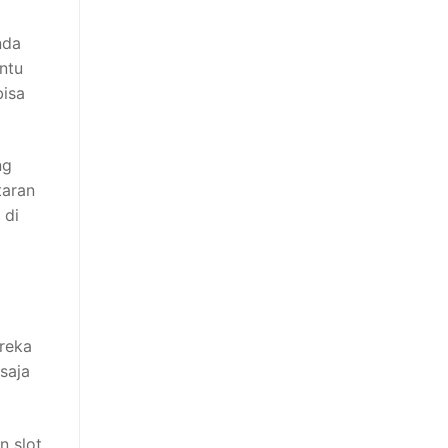
nda
ntu
bisa
ng
taran
 di
ereka
saja
 slot,