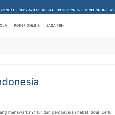
N SUATU INFORMASI MENGENAI JUDI SLOT ONLINE, TOGEL ONLINE, POK
BOLA
POKER ONLINE
JASA PBN
Cari:
Indonesia
yang menawarkan fitur dan pembayaran hebat, tidak perlu