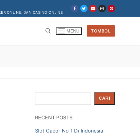
ER ONLINE, DAN CASINO ONLINE
TOMBOL
MENU
Cari
CARI
RECENT POSTS
Slot Gacor No 1 Di Indonesia