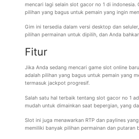
mencari lagi selain slot gacor no 1 di indonesi
pilihan yang bagus untuk pemain yang ingin men
Gim ini tersedia dalam versi desktop dan selule
pilihan permainan untuk dipilih, dan Anda bah
Fitur
Jika Anda sedang mencari game slot online baru
adalah pilihan yang bagus untuk pemain yang men
termasuk jackpot progresif.
Salah satu hal terbaik tentang slot gacor no 1 a
mudah untuk dimainkan saat bepergian, yang da
Slot ini juga menawarkan RTP dan paylines yang t
memiliki banyak pilihan permainan dan putaran 