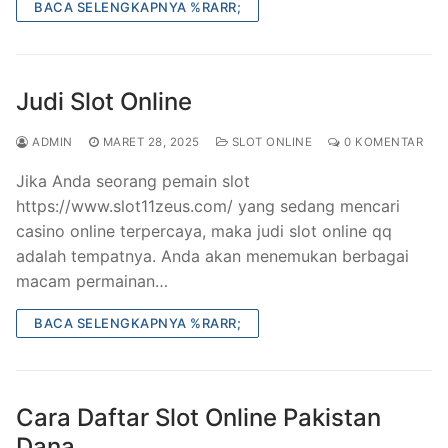
BACA SELENGKAPNYA %RARR;
Judi Slot Online
ADMIN
MARET 28, 2025
SLOT ONLINE
0 KOMENTAR
Jika Anda seorang pemain slot
https://www.slot11zeus.com/ yang sedang mencari
casino online terpercaya, maka judi slot online qq
adalah tempatnya. Anda akan menemukan berbagai
macam permainan…
BACA SELENGKAPNYA %RARR;
Cara Daftar Slot Online Pakistan
Dana