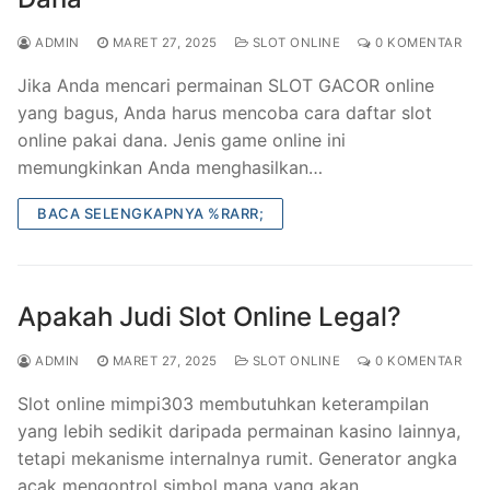
ADMIN
MARET 27, 2025
SLOT ONLINE
0 KOMENTAR
Jika Anda mencari permainan SLOT GACOR online
yang bagus, Anda harus mencoba cara daftar slot
online pakai dana. Jenis game online ini
memungkinkan Anda menghasilkan…
BACA SELENGKAPNYA %RARR;
Apakah Judi Slot Online Legal?
ADMIN
MARET 27, 2025
SLOT ONLINE
0 KOMENTAR
Slot online mimpi303 membutuhkan keterampilan
yang lebih sedikit daripada permainan kasino lainnya,
tetapi mekanisme internalnya rumit. Generator angka
acak mengontrol simbol mana yang akan