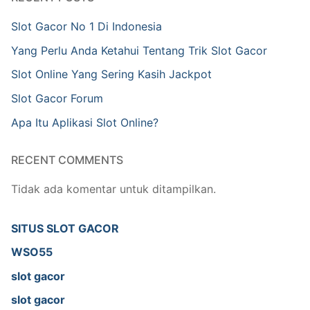
Slot Gacor No 1 Di Indonesia
Yang Perlu Anda Ketahui Tentang Trik Slot Gacor
Slot Online Yang Sering Kasih Jackpot
Slot Gacor Forum
Apa Itu Aplikasi Slot Online?
RECENT COMMENTS
Tidak ada komentar untuk ditampilkan.
SITUS SLOT GACOR
WSO55
slot gacor
slot gacor