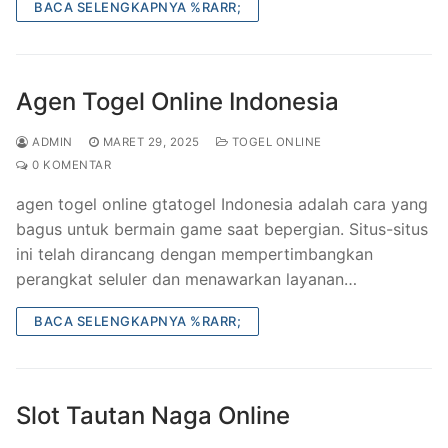
BACA SELENGKAPNYA %RARR;
Agen Togel Online Indonesia
ADMIN
MARET 29, 2025
TOGEL ONLINE
0 KOMENTAR
agen togel online gtatogel Indonesia adalah cara yang
bagus untuk bermain game saat bepergian. Situs-situs
ini telah dirancang dengan mempertimbangkan
perangkat seluler dan menawarkan layanan…
BACA SELENGKAPNYA %RARR;
Slot Tautan Naga Online