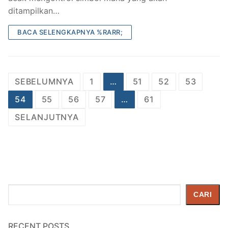
ditampilkan…
BACA SELENGKAPNYA %RARR;
Paginasi
SEBELUMNYA
1
…
51
52
53
pos
54
55
56
57
…
61
SELANJUTNYA
Cari
CARI
RECENT POSTS