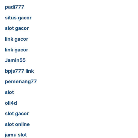
padi777
situs gacor
slot gacor
link gacor
link gacor
Jamin55
bpjs777 link
pemenang77
slot
oli4d
slot gacor
slot online
jamu slot