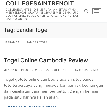
COLLEGESAINTBENOIT
Lompat
ke
COLLEGESAINTBENOIT MERUPAKAN SITUS YANG
MENYEDIAKAN SUATU INFORMASI MENGENAI JUDI
konten
SLOT ONLINE, TOGEL ONLINE, POKER ONLINE, DAN
CASINO ONLINE
Tag:
bandar togel
Cari:
BERANDA
BANDAR TOGEL
Togel Online Cambodia Review
ADMIN
JULI 9, 2026
TOGEL ONLINE
0 KOMENTAR
Togel gototo online cambodia adalah situs bandar
toto terpercaya yang menawarkan banyak keuntungan
dan kesehatan para member bettor. Dengan bermain
pada satu harinya kalian akan…