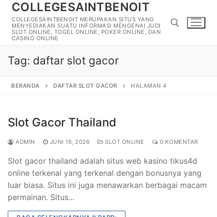
COLLEGESAINTBENOIT
Lompat
ke
COLLEGESAINTBENOIT MERUPAKAN SITUS YANG
MENYEDIAKAN SUATU INFORMASI MENGENAI JUDI
konten
SLOT ONLINE, TOGEL ONLINE, POKER ONLINE, DAN
CASINO ONLINE
Tag:
daftar slot gacor
Cari:
BERANDA
DAFTAR SLOT GACOR
HALAMAN 4
Slot Gacor Thailand
ADMIN
JUNI 16, 2026
SLOT ONLINE
0 KOMENTAR
Slot gacor thailand adalah situs web kasino tikus4d
online terkenal yang terkenal dengan bonusnya yang
luar biasa. Situs ini juga menawarkan berbagai macam
permainan. Situs…