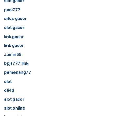
slot gacor
padi777
situs gacor
slot gacor
link gacor
link gacor
Jamin55
bpjs777 link
pemenang77
slot
oli4d
slot gacor
slot online