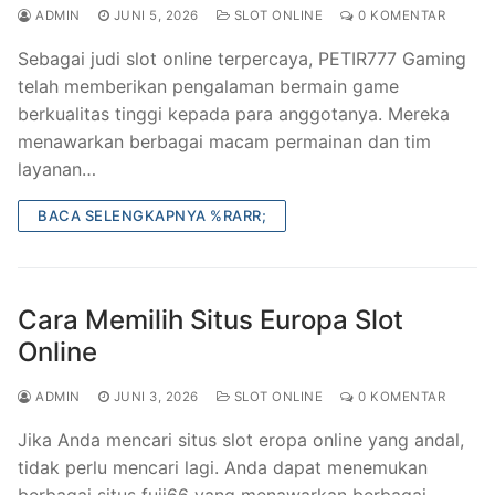
ADMIN
JUNI 5, 2026
SLOT ONLINE
0 KOMENTAR
Sebagai judi slot online terpercaya, PETIR777 Gaming
telah memberikan pengalaman bermain game
berkualitas tinggi kepada para anggotanya. Mereka
menawarkan berbagai macam permainan dan tim
layanan…
BACA SELENGKAPNYA %RARR;
Cara Memilih Situs Europa Slot
Online
ADMIN
JUNI 3, 2026
SLOT ONLINE
0 KOMENTAR
Jika Anda mencari situs slot eropa online yang andal,
tidak perlu mencari lagi. Anda dapat menemukan
berbagai situs fuji66 yang menawarkan berbagai