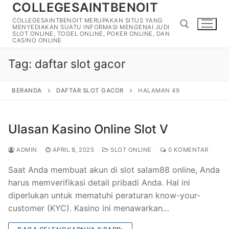
COLLEGESAINTBENOIT
Lompat
ke
COLLEGESAINTBENOIT MERUPAKAN SITUS YANG
MENYEDIAKAN SUATU INFORMASI MENGENAI JUDI
konten
SLOT ONLINE, TOGEL ONLINE, POKER ONLINE, DAN
CASINO ONLINE
Tag:
daftar slot gacor
Cari:
BERANDA
DAFTAR SLOT GACOR
HALAMAN 49
Ulasan Kasino Online Slot V
ADMIN
APRIL 8, 2025
SLOT ONLINE
0 KOMENTAR
Saat Anda membuat akun di slot salam88 online, Anda
harus memverifikasi detail pribadi Anda. Hal ini
diperlukan untuk mematuhi peraturan know-your-
customer (KYC). Kasino ini menawarkan…