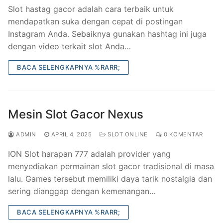
Slot hastag gacor adalah cara terbaik untuk
mendapatkan suka dengan cepat di postingan
Instagram Anda. Sebaiknya gunakan hashtag ini juga
dengan video terkait slot Anda…
BACA SELENGKAPNYA %RARR;
Mesin Slot Gacor Nexus
ADMIN
APRIL 4, 2025
SLOT ONLINE
0 KOMENTAR
ION Slot harapan 777 adalah provider yang
menyediakan permainan slot gacor tradisional di masa
lalu. Games tersebut memiliki daya tarik nostalgia dan
sering dianggap dengan kemenangan…
BACA SELENGKAPNYA %RARR;