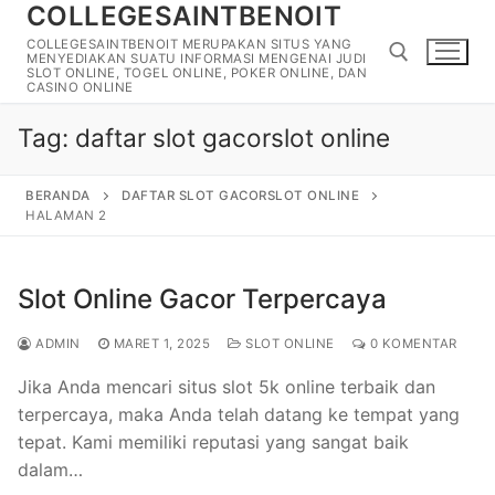
COLLEGESAINTBENOIT
Lompat
ke
COLLEGESAINTBENOIT MERUPAKAN SITUS YANG
MENYEDIAKAN SUATU INFORMASI MENGENAI JUDI
konten
SLOT ONLINE, TOGEL ONLINE, POKER ONLINE, DAN
CASINO ONLINE
Tag:
daftar slot gacorslot online
Cari:
BERANDA
DAFTAR SLOT GACORSLOT ONLINE
HALAMAN 2
Slot Online Gacor Terpercaya
ADMIN
MARET 1, 2025
SLOT ONLINE
0 KOMENTAR
Jika Anda mencari situs slot 5k online terbaik dan
terpercaya, maka Anda telah datang ke tempat yang
tepat. Kami memiliki reputasi yang sangat baik
dalam…