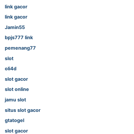
link gacor
link gacor
Jamin55
bpjs777 link
pemenang77
slot
oli4d
slot gacor
slot online
jamu slot
situs slot gacor
gtatogel
slot gacor