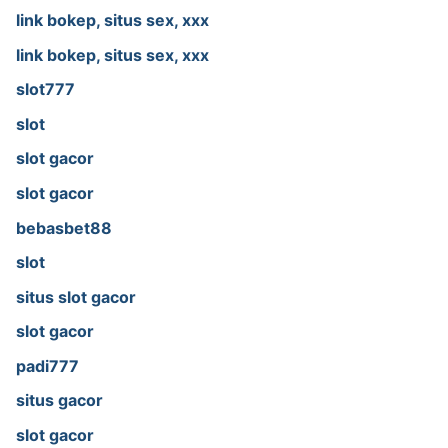
link bokep, situs sex, xxx
link bokep, situs sex, xxx
slot777
slot
slot gacor
slot gacor
bebasbet88
slot
situs slot gacor
slot gacor
padi777
situs gacor
slot gacor