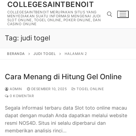
COLLEGESAINTBENOIT
Lompat
ke
COLLEGESAINTBENOIT MERUPAKAN SITUS YANG
MENYEDIAKAN SUATU INFORMASI MENGENAI JUDI
konten
SLOT ONLINE, TOGEL ONLINE, POKER ONLINE, DAN
CASINO ONLINE
Tag:
judi togel
Cari:
BERANDA
JUDI TOGEL
HALAMAN 2
Cara Menang di Hitung Gel Online
ADMIN
DESEMBER 10, 2025
TOGEL ONLINE
0 KOMENTAR
Segala informasi terbaru data Slot toto online macau
dapat dengan mudah Anda dapatkan melalui website
resmi NOS4D. Situs ini selalu diperbarui dan
memberikan analisis rinci…