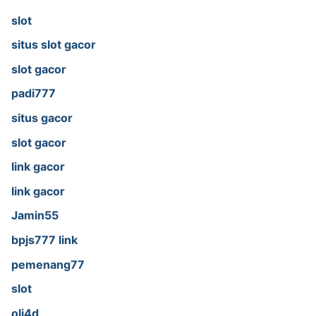
slot
situs slot gacor
slot gacor
padi777
situs gacor
slot gacor
link gacor
link gacor
Jamin55
bpjs777 link
pemenang77
slot
oli4d