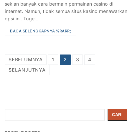
sekian banyak cara bermain permainan casino di
internet. Namun, tidak semua situs kasino menawarkan
opsi ini. Togel…
BACA SELENGKAPNYA %RARR;
Paginasi
SEBELUMNYA
1
2
3
4
pos
SELANJUTNYA
Cari
CARI