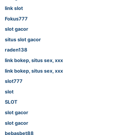
link slot
Fokus777
slot gacor
situs slot gacor
raden138
link bokep, situs sex, xxx
link bokep, situs sex, xxx
slot777
slot
SLOT
slot gacor
slot gacor
bebasbet88