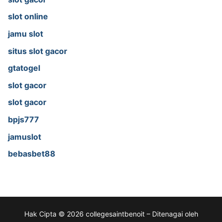
slot online
jamu slot
situs slot gacor
gtatogel
slot gacor
slot gacor
bpjs777
jamuslot
bebasbet88
Hak Cipta © 2026 collegesaintbenoit – Ditenagai oleh