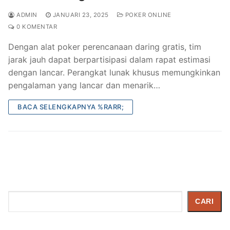
ADMIN
JANUARI 23, 2025
POKER ONLINE
0 KOMENTAR
Dengan alat poker perencanaan daring gratis, tim
jarak jauh dapat berpartisipasi dalam rapat estimasi
dengan lancar. Perangkat lunak khusus memungkinkan
pengalaman yang lancar dan menarik…
BACA SELENGKAPNYA %RARR;
Cari
CARI