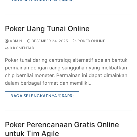
Poker Uang Tunai Online
ADMIN
DESEMBER 24, 2025
POKER ONLINE
0 KOMENTAR
Poker tunai daring centralqq alternatif adalah bentuk
permainan dengan uang sungguhan yang melibatkan
chip bernilai moneter. Permainan ini dapat dimainkan
dalam berbagai format dan memiliki…
BACA SELENGKAPNYA %RARR;
Poker Perencanaan Gratis Online
untuk Tim Agile