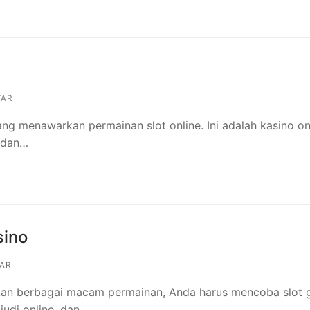
TAR
 yang menawarkan permainan slot online. Ini adalah kasino on
 dan…
sino
AR
kan berbagai macam permainan, Anda harus mencoba slot g
njudi online, dan…