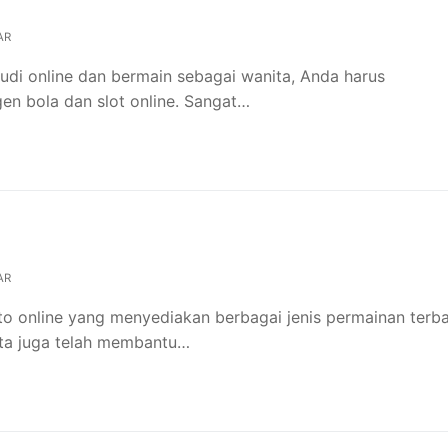
AR
udi online dan bermain sebagai wanita, Anda harus
 bola dan slot online. Sangat…
AR
oto online yang menyediakan berbagai jenis permainan terba
rta juga telah membantu…