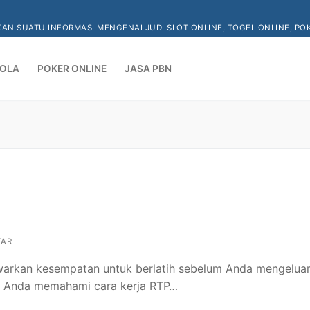
N SUATU INFORMASI MENGENAI JUDI SLOT ONLINE, TOGEL ONLINE, POK
BOLA
POKER ONLINE
JASA PBN
Cari:
TAR
nawarkan kesempatan untuk berlatih sebelum Anda mengelua
u Anda memahami cara kerja RTP…