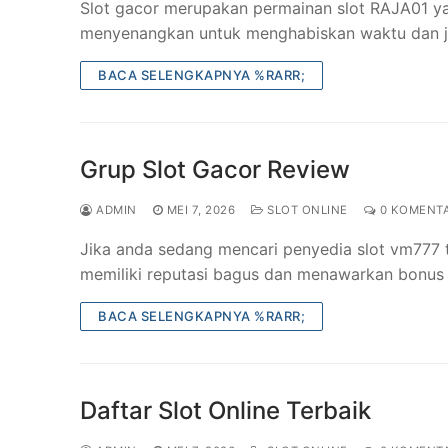
Slot gacor merupakan permainan slot RAJA01 ya
menyenangkan untuk menghabiskan waktu dan 
BACA SELENGKAPNYA %RARR;
Grup Slot Gacor Review
ADMIN
MEI 7, 2026
SLOT ONLINE
0 KOMENT
Jika anda sedang mencari penyedia slot vm777 t
memiliki reputasi bagus dan menawarkan bonus
BACA SELENGKAPNYA %RARR;
Daftar Slot Online Terbaik