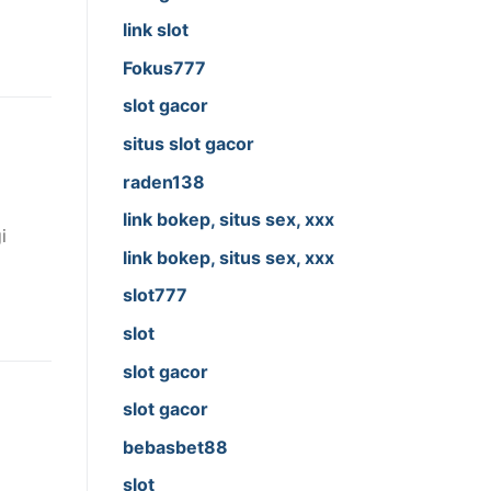
link slot
Fokus777
slot gacor
situs slot gacor
raden138
link bokep, situs sex, xxx
i
link bokep, situs sex, xxx
slot777
slot
slot gacor
slot gacor
bebasbet88
slot