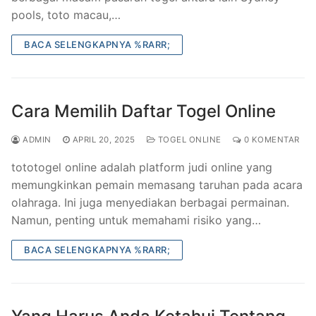
pools, toto macau,…
BACA SELENGKAPNYA %RARR;
Cara Memilih Daftar Togel Online
ADMIN
APRIL 20, 2025
TOGEL ONLINE
0 KOMENTAR
tototogel online adalah platform judi online yang
memungkinkan pemain memasang taruhan pada acara
olahraga. Ini juga menyediakan berbagai permainan.
Namun, penting untuk memahami risiko yang…
BACA SELENGKAPNYA %RARR;