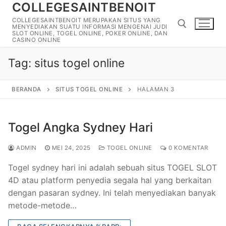
COLLEGESAINTBENOIT
Lompat
ke
COLLEGESAINTBENOIT MERUPAKAN SITUS YANG
MENYEDIAKAN SUATU INFORMASI MENGENAI JUDI
konten
SLOT ONLINE, TOGEL ONLINE, POKER ONLINE, DAN
CASINO ONLINE
Tag:
situs togel online
Cari:
BERANDA
SITUS TOGEL ONLINE
HALAMAN 3
Togel Angka Sydney Hari
ADMIN
MEI 24, 2025
TOGEL ONLINE
0 KOMENTAR
Togel sydney hari ini adalah sebuah situs TOGEL SLOT
4D atau platform penyedia segala hal yang berkaitan
dengan pasaran sydney. Ini telah menyediakan banyak
metode-metode…