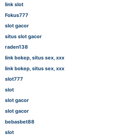
link slot
Fokus777
slot gacor
situs slot gacor
raden138
link bokep, situs sex, xxx
link bokep, situs sex, xxx
slot777
slot
slot gacor
slot gacor
bebasbet88
slot