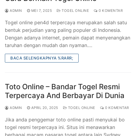
ADMIN
MEI 7, 2025
TOGEL ONLINE
0 KOMENTAR
Togel online pen4d terpercaya merupakan salah satu
bentuk perjudian yang paling populer di Indonesia.
Dengan adanya internet, pemain dapat menyenangkan
taruhan dengan mudah dan nyaman.…
BACA SELENGKAPNYA %RARR;
Toto Online – Bandar Togel Resmi
Terpercaya And Berbayar Di Dunia
ADMIN
APRIL 20, 2025
TOGEL ONLINE
0 KOMENTAR
Jika anda penggemar toto online pasti menyukai bo
togel resmi terpercaya ini. Situs ini menawarkan
berbagai macam pasaran togel antara lain Sydney