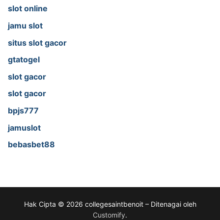
slot online
jamu slot
situs slot gacor
gtatogel
slot gacor
slot gacor
bpjs777
jamuslot
bebasbet88
Hak Cipta © 2026 collegesaintbenoit – Ditenagai oleh
Customify
.