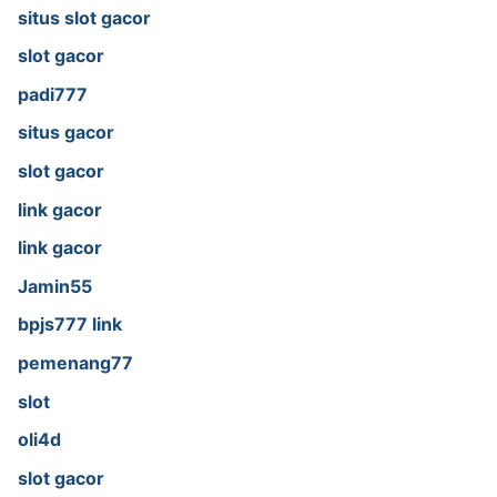
situs slot gacor
slot gacor
padi777
situs gacor
slot gacor
link gacor
link gacor
Jamin55
bpjs777 link
pemenang77
slot
oli4d
slot gacor