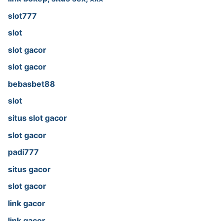
slot777
slot
slot gacor
slot gacor
bebasbet88
slot
situs slot gacor
slot gacor
padi777
situs gacor
slot gacor
link gacor
link gacor