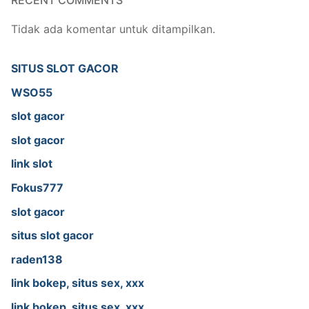
Tidak ada komentar untuk ditampilkan.
SITUS SLOT GACOR
WSO55
slot gacor
slot gacor
link slot
Fokus777
slot gacor
situs slot gacor
raden138
link bokep, situs sex, xxx
link bokep, situs sex, xxx