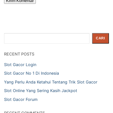
Cari
CARI
RECENT POSTS
Slot Gacor Login
Slot Gacor No 1 Di Indonesia
Yang Perlu Anda Ketahui Tentang Trik Slot Gacor
Slot Online Yang Sering Kasih Jackpot
Slot Gacor Forum
RECENT COMMENTS