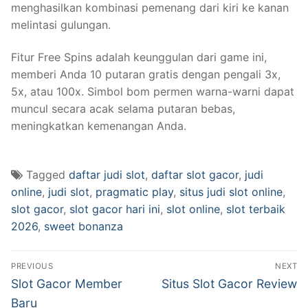
menghasilkan kombinasi pemenang dari kiri ke kanan
melintasi gulungan.
Fitur Free Spins adalah keunggulan dari game ini,
memberi Anda 10 putaran gratis dengan pengali 3x,
5x, atau 100x. Simbol bom permen warna-warni dapat
muncul secara acak selama putaran bebas,
meningkatkan kemenangan Anda.
Tagged
daftar judi slot
,
daftar slot gacor
,
judi
online
,
judi slot
,
pragmatic play
,
situs judi slot online
,
slot gacor
,
slot gacor hari ini
,
slot online
,
slot terbaik
2026
,
sweet bonanza
Navigasi
PREVIOUS
NEXT
pos
Previous
Next
Slot Gacor Member
Situs Slot Gacor Review
post:
post:
Baru