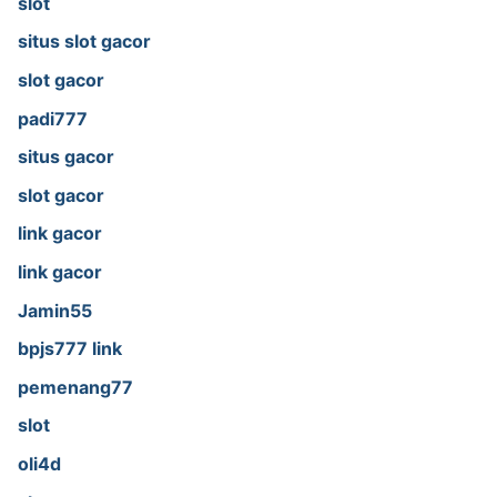
slot
situs slot gacor
slot gacor
padi777
situs gacor
slot gacor
link gacor
link gacor
Jamin55
bpjs777 link
pemenang77
slot
oli4d