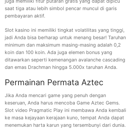
juga memiliki fitur putaran gratis yang dapat dipicu
saat tiga atau lebih simbol pencar muncul di garis
pembayaran aktif.
Slot kasino ini memiliki tingkat volatilitas yang tinggi,
jadi Anda bisa berharap untuk menang besar! Taruhan
minimum dan maksimum masing-masing adalah 0,2
koin dan 100 koin. Ada juga elemen bonus yang
ditawarkan seperti kemenangan avalanche cascading
dan emas Drachman hingga 5.000x taruhan Anda.
Permainan Permata Aztec
Jika Anda mencari game yang penuh dengan
keseruan, Anda harus mencoba Game Aztec Gems.
Slot video Pragmatic Play ini membawa Anda kembali
ke masa kejayaan kerajaan kuno, tempat Anda dapat
menemukan harta karun yang tersembunyi dari dunia.