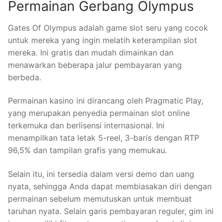
Permainan Gerbang Olympus
Gates Of Olympus adalah game slot seru yang cocok
untuk mereka yang ingin melatih keterampilan slot
mereka. Ini gratis dan mudah dimainkan dan
menawarkan beberapa jalur pembayaran yang
berbeda.
Permainan kasino ini dirancang oleh Pragmatic Play,
yang merupakan penyedia permainan slot online
terkemuka dan berlisensi internasional. Ini
menampilkan tata letak 5-reel, 3-baris dengan RTP
96,5% dan tampilan grafis yang memukau.
Selain itu, ini tersedia dalam versi demo dan uang
nyata, sehingga Anda dapat membiasakan diri dengan
permainan sebelum memutuskan untuk membuat
taruhan nyata. Selain garis pembayaran reguler, gim ini