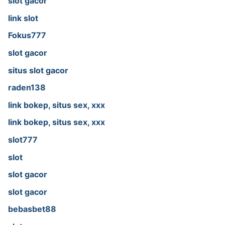
slot gacor
link slot
Fokus777
slot gacor
situs slot gacor
raden138
link bokep, situs sex, xxx
link bokep, situs sex, xxx
slot777
slot
slot gacor
slot gacor
bebasbet88