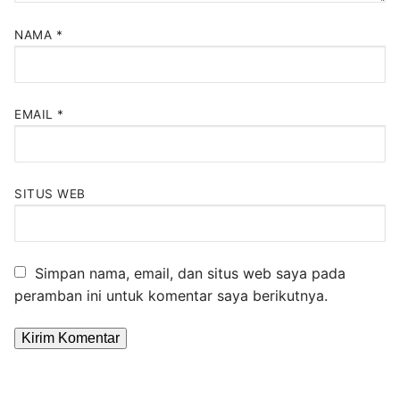
NAMA
*
EMAIL
*
SITUS WEB
Simpan nama, email, dan situs web saya pada
peramban ini untuk komentar saya berikutnya.