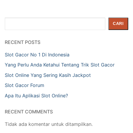
Cari
CARI
RECENT POSTS
Slot Gacor No 1 Di Indonesia
Yang Perlu Anda Ketahui Tentang Trik Slot Gacor
Slot Online Yang Sering Kasih Jackpot
Slot Gacor Forum
Apa Itu Aplikasi Slot Online?
RECENT COMMENTS
Tidak ada komentar untuk ditampilkan.