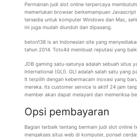
Permainan judi slot online terpercaya membutuh
memerlukan browser berkemampuan Javascript u
tersedia untuk komputer Windows dan Mac, seh
ini juga mudah diunduh dan dipasang.
beton138 is an Indonesian site yang menyediakan
tahun 2014. Toto4d membuat reputasi yang baik
JDB gaming satu-satunya adalah sebuah situs ya
International (GLI). GLI adalah salah satu yang
It terpilih dengan kebermacam inovasi yang bar
mereka. Its customer service is aktif 24 jam tan
member akan dapat melayani dan memeriksa ber
Opsi pembayaran
Bagian terbaik tentang bermain judi slot online
mengakses situs web di komputer, ponsel cerdas,