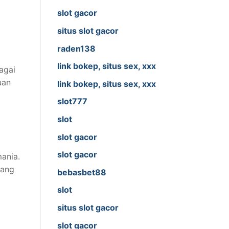
slot gacor
situs slot gacor
raden138
link bokep, situs sex, xxx
agai
uan
link bokep, situs sex, xxx
slot777
slot
slot gacor
slot gacor
mania.
yang
bebasbet88
slot
situs slot gacor
slot gacor