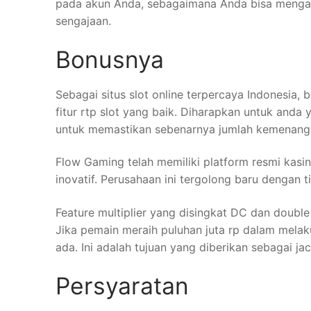
pada akun Anda, sebagaimana Anda bisa menga
sengajaan.
Bonusnya
Sebagai situs slot online terpercaya Indonesia
fitur rtp slot yang baik. Diharapkan untuk anda 
untuk memastikan sebenarnya jumlah kemenanga
Flow Gaming telah memiliki platform resmi kasi
inovatif. Perusahaan ini tergolong baru dengan 
Feature multiplier yang disingkat DC dan double
Jika pemain meraih puluhan juta rp dalam melaku
ada. Ini adalah tujuan yang diberikan sebagai ja
Persyaratan