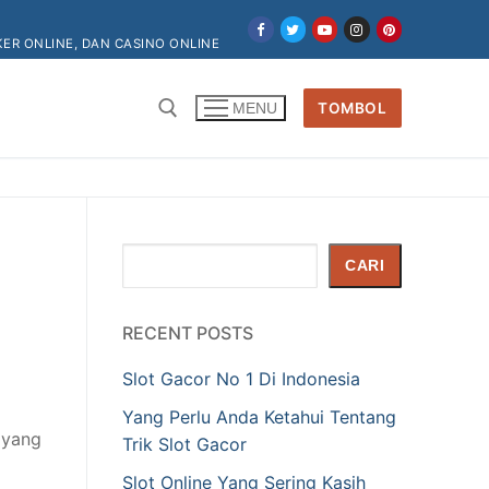
ER ONLINE, DAN CASINO ONLINE
TOMBOL
MENU
Cari
CARI
RECENT POSTS
Slot Gacor No 1 Di Indonesia
Yang Perlu Anda Ketahui Tentang
 yang
Trik Slot Gacor
Slot Online Yang Sering Kasih