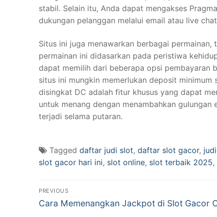
stabil. Selain itu, Anda dapat mengakses Prag
dukungan pelanggan melalui email atau live ch
Situs ini juga menawarkan berbagai permainan, 
permainan ini didasarkan pada peristiwa kehi
dapat memilih dari beberapa opsi pembayaran b
situs ini mungkin memerlukan deposit minimum 
disingkat DC adalah fitur khusus yang dapat m
untuk menang dengan menambahkan gulungan ek
terjadi selama putaran.
Tagged
daftar judi slot
,
daftar slot gacor
,
judi
slot gacor hari ini
,
slot online
,
slot terbaik 2025
,
Navigasi
PREVIOUS
Previous
pos
Cara Memenangkan Jackpot di Slot Gacor O
post: