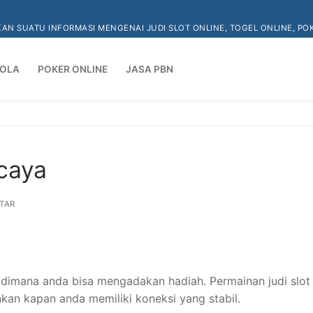
N SUATU INFORMASI MENGENAI JUDI SLOT ONLINE, TOGEL ONLINE, POK
BOLA
POKER ONLINE
JASA PBN
Cari:
rcaya
TAR
ng dimana anda bisa mengadakan hadiah. Permainan judi slot
kan kapan anda memiliki koneksi yang stabil.