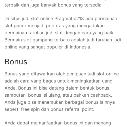
terbaik dan juga banyak bonus yang tersedia.
Di situs judi slot online Pragmatic218 ada permainan
slot gacor menjadi prioritas yang mengadakan
permainan taruhan judi slot dengan cara yang baik.
Bermain slot gampang terbaru adalah judi taruhan judi
online yang sangat populer di Indonesia.
Bonus
Bonus yang ditawarkan oleh penipuan judi slot online
adalah cara yang bagus untuk meningkatkan uang
Anda. Bonus ini bisa datang dalam bentuk bonus
sambutan, bonus isi ulang, atau bahkan cashback.
Anda juga bisa menemukan berbagai bonus lainnya
seperti free spin dan bonus referral point.
Anda dapat memanfaatkan bonus ini dan menang