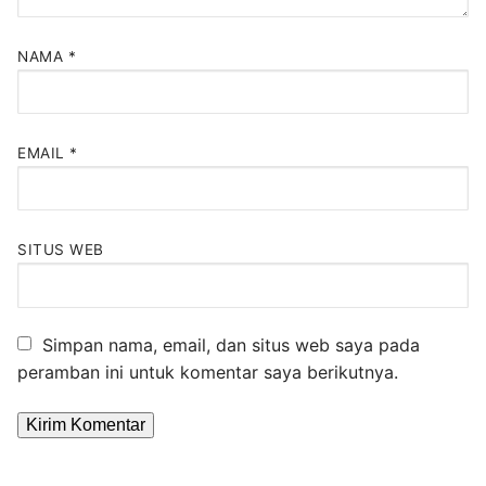
NAMA
*
EMAIL
*
SITUS WEB
Simpan nama, email, dan situs web saya pada
peramban ini untuk komentar saya berikutnya.