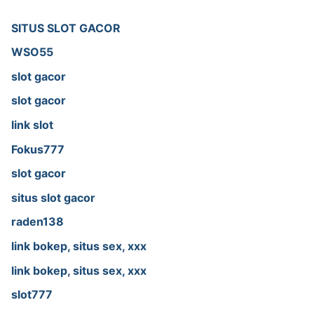
SITUS SLOT GACOR
WSO55
slot gacor
slot gacor
link slot
Fokus777
slot gacor
situs slot gacor
raden138
link bokep, situs sex, xxx
link bokep, situs sex, xxx
slot777