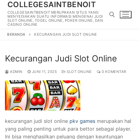
COLLEGESAINTBENOIT
Lompat
ke
COLLEGESAINTBENOIT MERUPAKAN SITUS YANG
MENYEDIAKAN SUATU INFORMASI MENGENAI JUDI
konten
SLOT ONLINE, TOGEL ONLINE, POKER ONLINE, DAN
CASINO ONLINE
BERANDA
KECURANGAN JUDI SLOT ONLINE
Cari:
Kecurangan Judi Slot Online
ADMIN
JUNI 11, 2025
SLOT ONLINE
0 KOMENTAR
kecurangan judi slot online
pkv games
merupakan hal
yang paling penting untuk para bettor sebagai player.
Ini bisa menghasilkan peluang dengan keuntungan