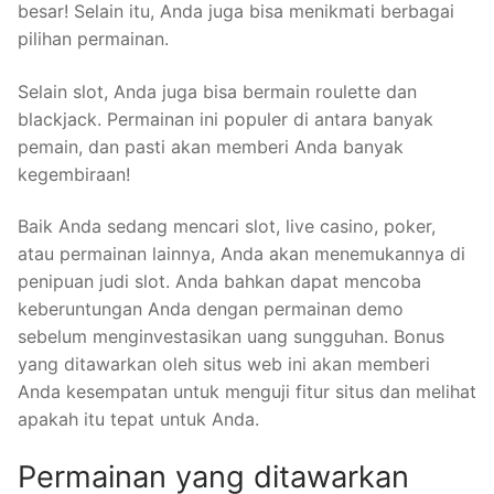
besar! Selain itu, Anda juga bisa menikmati berbagai
pilihan permainan.
Selain slot, Anda juga bisa bermain roulette dan
blackjack. Permainan ini populer di antara banyak
pemain, dan pasti akan memberi Anda banyak
kegembiraan!
Baik Anda sedang mencari slot, live casino, poker,
atau permainan lainnya, Anda akan menemukannya di
penipuan judi slot. Anda bahkan dapat mencoba
keberuntungan Anda dengan permainan demo
sebelum menginvestasikan uang sungguhan. Bonus
yang ditawarkan oleh situs web ini akan memberi
Anda kesempatan untuk menguji fitur situs dan melihat
apakah itu tepat untuk Anda.
Permainan yang ditawarkan