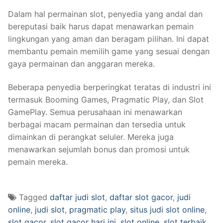
Dalam hal permainan slot, penyedia yang andal dan
bereputasi baik harus dapat menawarkan pemain
lingkungan yang aman dan beragam pilihan. Ini dapat
membantu pemain memilih game yang sesuai dengan
gaya permainan dan anggaran mereka.
Beberapa penyedia berperingkat teratas di industri ini
termasuk Booming Games, Pragmatic Play, dan Slot
GamePlay. Semua perusahaan ini menawarkan
berbagai macam permainan dan tersedia untuk
dimainkan di perangkat seluler. Mereka juga
menawarkan sejumlah bonus dan promosi untuk
pemain mereka.
Tagged
daftar judi slot
,
daftar slot gacor
,
judi
online
,
judi slot
,
pragmatic play
,
situs judi slot online
,
slot gacor
,
slot gacor hari ini
,
slot online
,
slot terbaik