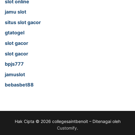
slot online
jamu slot
situs slot gacor
gtatogel
slot gacor
slot gacor
bpjs777
jamuslot
bebasbet88
Hak Cipta © 2026 collegesaintbenoit – Ditenagai oleh
Customify
.