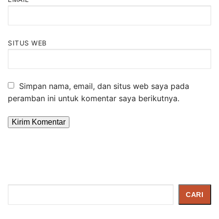
SITUS WEB
Simpan nama, email, dan situs web saya pada
peramban ini untuk komentar saya berikutnya.
Cari
CARI