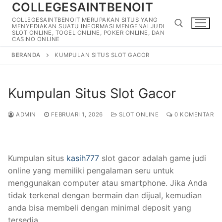
COLLEGESAINTBENOIT
Lompat
ke
COLLEGESAINTBENOIT MERUPAKAN SITUS YANG
MENYEDIAKAN SUATU INFORMASI MENGENAI JUDI
konten
SLOT ONLINE, TOGEL ONLINE, POKER ONLINE, DAN
CASINO ONLINE
BERANDA
KUMPULAN SITUS SLOT GACOR
Cari:
Kumpulan Situs Slot Gacor
ADMIN
FEBRUARI 1, 2026
SLOT ONLINE
0 KOMENTAR
Kumpulan situs
kasih777
slot gacor adalah game judi
online yang memiliki pengalaman seru untuk
menggunakan computer atau smartphone. Jika Anda
tidak terkenal dengan bermain dan dijual, kemudian
anda bisa membeli dengan minimal deposit yang
tersedia.