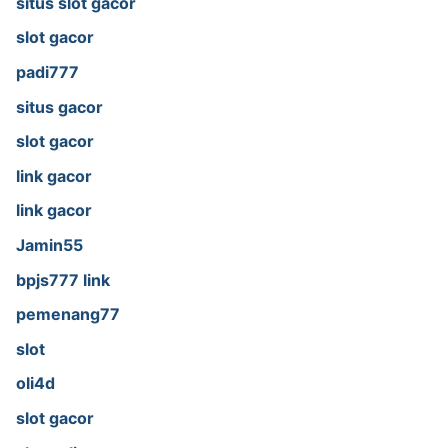
situs slot gacor
slot gacor
padi777
situs gacor
slot gacor
link gacor
link gacor
Jamin55
bpjs777 link
pemenang77
slot
oli4d
slot gacor