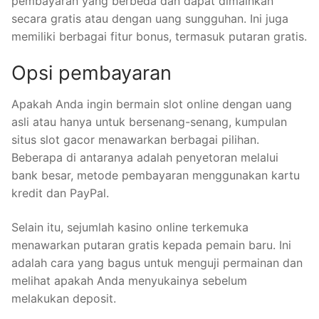
pembayaran yang berbeda dan dapat dimainkan
secara gratis atau dengan uang sungguhan. Ini juga
memiliki berbagai fitur bonus, termasuk putaran gratis.
Opsi pembayaran
Apakah Anda ingin bermain slot online dengan uang
asli atau hanya untuk bersenang-senang, kumpulan
situs slot gacor menawarkan berbagai pilihan.
Beberapa di antaranya adalah penyetoran melalui
bank besar, metode pembayaran menggunakan kartu
kredit dan PayPal.
Selain itu, sejumlah kasino online terkemuka
menawarkan putaran gratis kepada pemain baru. Ini
adalah cara yang bagus untuk menguji permainan dan
melihat apakah Anda menyukainya sebelum
melakukan deposit.