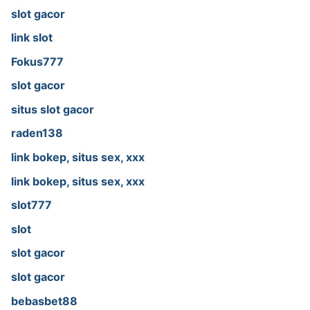
slot gacor
link slot
Fokus777
slot gacor
situs slot gacor
raden138
link bokep, situs sex, xxx
link bokep, situs sex, xxx
slot777
slot
slot gacor
slot gacor
bebasbet88