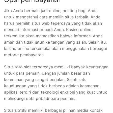
Jika Anda bermain judi online, penting bagi Anda
untuk mengetahui cara memilih situs terbaik. Anda
harus memilih situs web tepercaya yang tidak akan
mencuri informasi pribadi Anda. Kasino online
terkemuka akan memastikan bahwa informasi Anda
aman dan tidak jatuh ke tangan yang salah. Selain itu,
kasino online terkemuka akan menggunakan berbagai
metode pembayaran.
Situs toto slot terpercaya memiliki banyak keuntungan
untuk para pemain, dengan jumlah besar dan
keamanan yang sangat berjalan. Salah satu
keuntungan yang tidak berbeda adalah keamanan
aplikasi terdiri dari teknologi enkripsi yang kuat untuk
melindungi data pribadi para pemain.
Situs slot88 memiliki berbagai pilihan media kontak