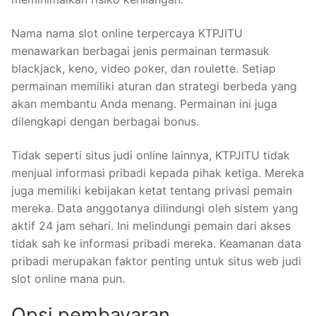
Nama nama slot online terpercaya KTPJITU
menawarkan berbagai jenis permainan termasuk
blackjack, keno, video poker, dan roulette. Setiap
permainan memiliki aturan dan strategi berbeda yang
akan membantu Anda menang. Permainan ini juga
dilengkapi dengan berbagai bonus.
Tidak seperti situs judi online lainnya, KTPJITU tidak
menjual informasi pribadi kepada pihak ketiga. Mereka
juga memiliki kebijakan ketat tentang privasi pemain
mereka. Data anggotanya dilindungi oleh sistem yang
aktif 24 jam sehari. Ini melindungi pemain dari akses
tidak sah ke informasi pribadi mereka. Keamanan data
pribadi merupakan faktor penting untuk situs web judi
slot online mana pun.
Opsi pembayaran