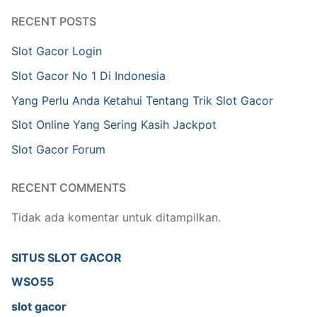
RECENT POSTS
Slot Gacor Login
Slot Gacor No 1 Di Indonesia
Yang Perlu Anda Ketahui Tentang Trik Slot Gacor
Slot Online Yang Sering Kasih Jackpot
Slot Gacor Forum
RECENT COMMENTS
Tidak ada komentar untuk ditampilkan.
SITUS SLOT GACOR
WSO55
slot gacor