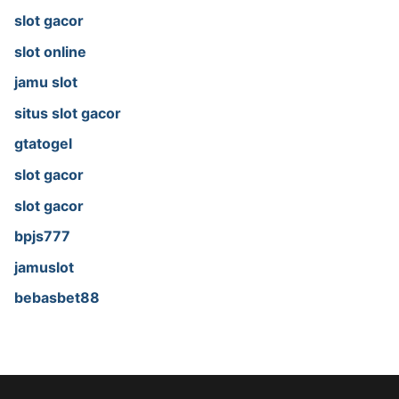
slot gacor
slot online
jamu slot
situs slot gacor
gtatogel
slot gacor
slot gacor
bpjs777
jamuslot
bebasbet88