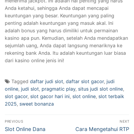
menerima jackpot. Ini adalah hal penting yang harus
Anda ketahui, sehingga Anda dapat mencapai
keuntungan yang besar. Keuntungan yang paling
penting adalah keuntungan yang masuk akal. Ini
adalah bonus yang harus dimiliki untuk permainan
kasino apa pun. Kemudian, setelah Anda mendapatkan
sejumlah uang, Anda dapat langsung menariknya ke
rekening bank Anda. Itu adalah keuntungan luar biasa
dari kasino online jenis ini!
Tagged
daftar judi slot
,
daftar slot gacor
,
judi
online
,
judi slot
,
pragmatic play
,
situs judi slot online
,
slot gacor
,
slot gacor hari ini
,
slot online
,
slot terbaik
2025
,
sweet bonanza
Navigasi
PREVIOUS
NEXT
pos
Previous
Next
Slot Online Dana
Cara Mengetahui RTP