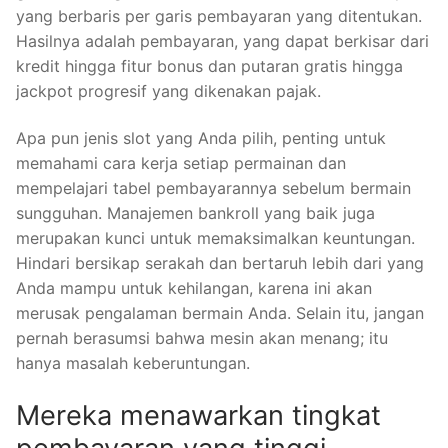
yang berbaris per garis pembayaran yang ditentukan.
Hasilnya adalah pembayaran, yang dapat berkisar dari
kredit hingga fitur bonus dan putaran gratis hingga
jackpot progresif yang dikenakan pajak.
Apa pun jenis slot yang Anda pilih, penting untuk
memahami cara kerja setiap permainan dan
mempelajari tabel pembayarannya sebelum bermain
sungguhan. Manajemen bankroll yang baik juga
merupakan kunci untuk memaksimalkan keuntungan.
Hindari bersikap serakah dan bertaruh lebih dari yang
Anda mampu untuk kehilangan, karena ini akan
merusak pengalaman bermain Anda. Selain itu, jangan
pernah berasumsi bahwa mesin akan menang; itu
hanya masalah keberuntungan.
Mereka menawarkan tingkat