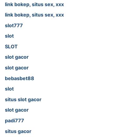
link bokep, situs sex, xxx
link bokep, situs sex, xxx
slot777
slot
SLOT
slot gacor
slot gacor
bebasbet88
slot
situs slot gacor
slot gacor
padi777
situs gacor