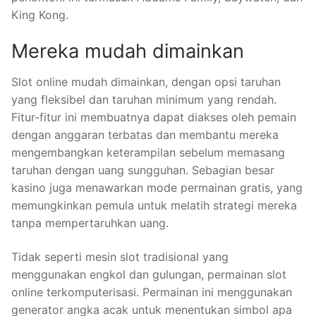
King Kong.
Mereka mudah dimainkan
Slot online mudah dimainkan, dengan opsi taruhan
yang fleksibel dan taruhan minimum yang rendah.
Fitur-fitur ini membuatnya dapat diakses oleh pemain
dengan anggaran terbatas dan membantu mereka
mengembangkan keterampilan sebelum memasang
taruhan dengan uang sungguhan. Sebagian besar
kasino juga menawarkan mode permainan gratis, yang
memungkinkan pemula untuk melatih strategi mereka
tanpa mempertaruhkan uang.
Tidak seperti mesin slot tradisional yang
menggunakan engkol dan gulungan, permainan slot
online terkomputerisasi. Permainan ini menggunakan
generator angka acak untuk menentukan simbol apa