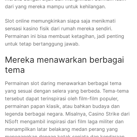
dari yang mereka mampu untuk kehilangan.
Slot online memungkinkan siapa saja menikmati
sensasi kasino fisik dari rumah mereka sendiri.
Permainan ini bisa membuat ketagihan, jadi penting
untuk tetap bertanggung jawab.
Mereka menawarkan berbagai
tema
Permainan slot daring menawarkan berbagai tema
yang sesuai dengan selera yang berbeda. Tema-tema
tersebut dapat terinspirasi oleh film-film populer,
permainan papan klasik, atau bahkan budaya dan
legenda berbagai negara. Misalnya, Casino Strike dari
NSoft mengambil inspirasi dari film laga militer dan
menampilkan latar belakang medan perang yang
menegangkan dengan kotak senjata dan kendaraan