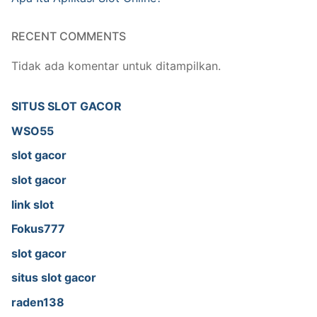
RECENT COMMENTS
Tidak ada komentar untuk ditampilkan.
SITUS SLOT GACOR
WSO55
slot gacor
slot gacor
link slot
Fokus777
slot gacor
situs slot gacor
raden138