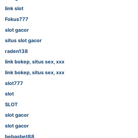
link slot
Fokus777
slot gacor
situs slot gacor
raden138
link bokep, situs sex, xxx
link bokep, situs sex, xxx
slot777
slot
SLOT
slot gacor
slot gacor
bebasbet88