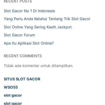
RECENT POSTS
Slot Gacor No 1 Di Indonesia
Yang Perlu Anda Ketahui Tentang Trik Slot Gacor
Slot Online Yang Sering Kasih Jackpot
Slot Gacor Forum
Apa Itu Aplikasi Slot Online?
RECENT COMMENTS
Tidak ada komentar untuk ditampilkan.
SITUS SLOT GACOR
WSO55
slot gacor
slot gacor