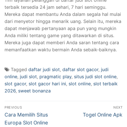
terbaik tersedia 24 jam sehari, 7 hari seminggu.
Mereka dapat membantu Anda dalam segala hal mulai
dari menyetor hingga menarik uang. Selain itu, mereka
dapat menjawab pertanyaan apa pun yang mungkin
Anda miliki tentang game yang ditawarkan di situs.
Mereka juga dapat memberi Anda saran tentang cara
memanfaatkan waktu bermain Anda sebaik-baiknya.
Tagged
daftar judi slot
,
daftar slot gacor
,
judi
online
,
judi slot
,
pragmatic play
,
situs judi slot online
,
slot gacor
,
slot gacor hari ini
,
slot online
,
slot terbaik
2026
,
sweet bonanza
Navigasi
PREVIOUS
NEXT
pos
Previous
Next
Cara Memilih Situs
Togel Online Apk
post:
post:
Europa Slot Online