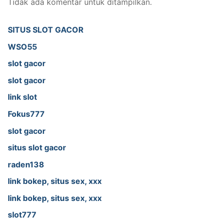
Tidak ada komentar untuk ditampilkan.
SITUS SLOT GACOR
WSO55
slot gacor
slot gacor
link slot
Fokus777
slot gacor
situs slot gacor
raden138
link bokep, situs sex, xxx
link bokep, situs sex, xxx
slot777