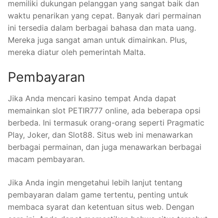
memiliki dukungan pelanggan yang sangat baik dan
waktu penarikan yang cepat. Banyak dari permainan
ini tersedia dalam berbagai bahasa dan mata uang.
Mereka juga sangat aman untuk dimainkan. Plus,
mereka diatur oleh pemerintah Malta.
Pembayaran
Jika Anda mencari kasino tempat Anda dapat
memainkan slot PETIR777 online, ada beberapa opsi
berbeda. Ini termasuk orang-orang seperti Pragmatic
Play, Joker, dan Slot88. Situs web ini menawarkan
berbagai permainan, dan juga menawarkan berbagai
macam pembayaran.
Jika Anda ingin mengetahui lebih lanjut tentang
pembayaran dalam game tertentu, penting untuk
membaca syarat dan ketentuan situs web. Dengan