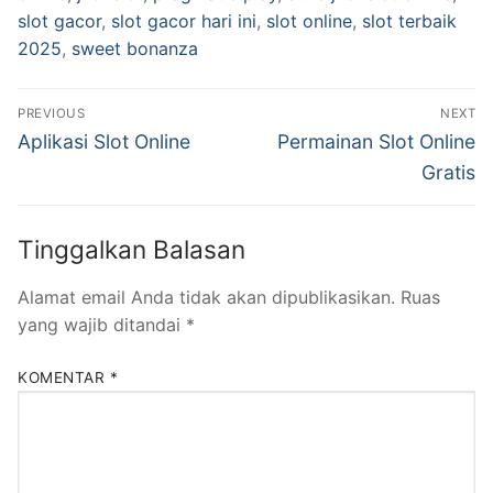
slot gacor
,
slot gacor hari ini
,
slot online
,
slot terbaik
2025
,
sweet bonanza
Navigasi
PREVIOUS
NEXT
pos
Previous
Next
Aplikasi Slot Online
Permainan Slot Online
post:
post:
Gratis
Tinggalkan Balasan
Alamat email Anda tidak akan dipublikasikan.
Ruas
yang wajib ditandai
*
KOMENTAR
*