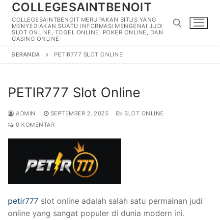
COLLEGESAINTBENOIT
Lompat
ke
COLLEGESAINTBENOIT MERUPAKAN SITUS YANG
MENYEDIAKAN SUATU INFORMASI MENGENAI JUDI
konten
SLOT ONLINE, TOGEL ONLINE, POKER ONLINE, DAN
CASINO ONLINE
BERANDA
PETIR777 SLOT ONLINE
Cari:
PETIR777 Slot Online
ADMIN
SEPTEMBER 2, 2025
SLOT ONLINE
0 KOMENTAR
petir777
slot online adalah salah satu permainan judi
online yang sangat populer di dunia modern ini.