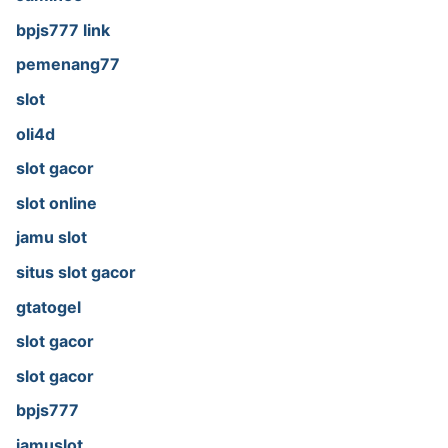
bpjs777 link
pemenang77
slot
oli4d
slot gacor
slot online
jamu slot
situs slot gacor
gtatogel
slot gacor
slot gacor
bpjs777
jamuslot