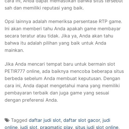
cara ini, Anda dapat memastikan bahwa situs tersebut
sah dan memiliki reputasi yang baik.
Opsi lainnya adalah memeriksa persentase RTP game.
Ini akan memberi tahu Anda apakah game membayar
secara teratur atau tidak. Jika ya, Anda akan tahu
bahwa itu adalah pilihan yang baik untuk Anda
mainkan.
Jika Anda mencari tempat baru untuk bermain slot
PETIR777 online, ada baiknya mencoba beberapa situs
berbeda sebelum Anda membuat keputusan. Dengan
cara ini, Anda dapat mengetahui mana yang memiliki
pembayaran terbaik dan juga game yang sesuai
dengan preferensi Anda.
Tagged
daftar judi slot
,
daftar slot gacor
,
judi
online
,
judi slot
,
pragmatic play
,
situs judi slot online
,