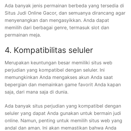
Ada banyak jenis permainan berbeda yang tersedia di
Situs Judi Online Gacor, dan semuanya dirancang agar
menyenangkan dan mengasyikkan. Anda dapat
memilih dari berbagai genre, termasuk slot dan
permainan meja.
4. Kompatibilitas seluler
Merupakan keuntungan besar memiliki situs web
perjudian yang kompatibel dengan seluler. Ini
memungkinkan Anda mengakses akun Anda saat
bepergian dan memainkan game favorit Anda kapan
saja, dari mana saja di dunia.
Ada banyak situs perjudian yang kompatibel dengan
seluler yang dapat Anda gunakan untuk bermain judi
online. Namun, penting untuk memilih situs web yang
andal dan aman. Ini akan memastikan bahwa Anda