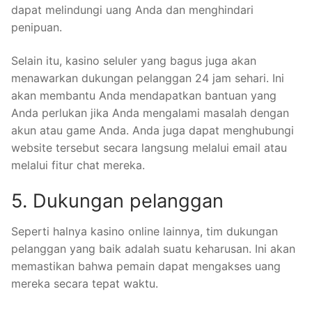
dapat melindungi uang Anda dan menghindari
penipuan.
Selain itu, kasino seluler yang bagus juga akan
menawarkan dukungan pelanggan 24 jam sehari. Ini
akan membantu Anda mendapatkan bantuan yang
Anda perlukan jika Anda mengalami masalah dengan
akun atau game Anda. Anda juga dapat menghubungi
website tersebut secara langsung melalui email atau
melalui fitur chat mereka.
5. Dukungan pelanggan
Seperti halnya kasino online lainnya, tim dukungan
pelanggan yang baik adalah suatu keharusan. Ini akan
memastikan bahwa pemain dapat mengakses uang
mereka secara tepat waktu.