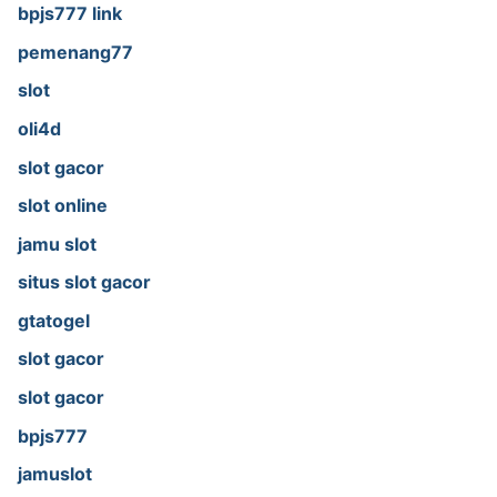
bpjs777 link
pemenang77
slot
oli4d
slot gacor
slot online
jamu slot
situs slot gacor
gtatogel
slot gacor
slot gacor
bpjs777
jamuslot