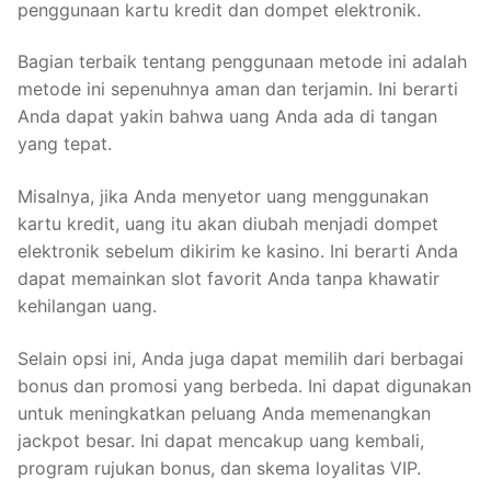
penggunaan kartu kredit dan dompet elektronik.
Bagian terbaik tentang penggunaan metode ini adalah
metode ini sepenuhnya aman dan terjamin. Ini berarti
Anda dapat yakin bahwa uang Anda ada di tangan
yang tepat.
Misalnya, jika Anda menyetor uang menggunakan
kartu kredit, uang itu akan diubah menjadi dompet
elektronik sebelum dikirim ke kasino. Ini berarti Anda
dapat memainkan slot favorit Anda tanpa khawatir
kehilangan uang.
Selain opsi ini, Anda juga dapat memilih dari berbagai
bonus dan promosi yang berbeda. Ini dapat digunakan
untuk meningkatkan peluang Anda memenangkan
jackpot besar. Ini dapat mencakup uang kembali,
program rujukan bonus, dan skema loyalitas VIP.