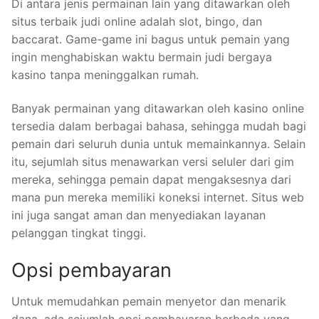
Di antara jenis permainan lain yang ditawarkan oleh
situs terbaik judi online adalah slot, bingo, dan
baccarat. Game-game ini bagus untuk pemain yang
ingin menghabiskan waktu bermain judi bergaya
kasino tanpa meninggalkan rumah.
Banyak permainan yang ditawarkan oleh kasino online
tersedia dalam berbagai bahasa, sehingga mudah bagi
pemain dari seluruh dunia untuk memainkannya. Selain
itu, sejumlah situs menawarkan versi seluler dari gim
mereka, sehingga pemain dapat mengaksesnya dari
mana pun mereka memiliki koneksi internet. Situs web
ini juga sangat aman dan menyediakan layanan
pelanggan tingkat tinggi.
Opsi pembayaran
Untuk memudahkan pemain menyetor dan menarik
dana, ada sejumlah opsi pembayaran berbeda yang