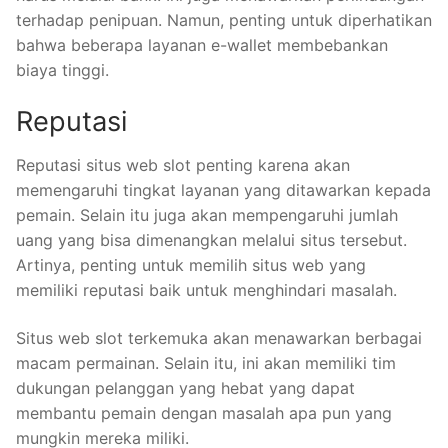
terhadap penipuan. Namun, penting untuk diperhatikan
bahwa beberapa layanan e-wallet membebankan
biaya tinggi.
Reputasi
Reputasi situs web slot penting karena akan
memengaruhi tingkat layanan yang ditawarkan kepada
pemain. Selain itu juga akan mempengaruhi jumlah
uang yang bisa dimenangkan melalui situs tersebut.
Artinya, penting untuk memilih situs web yang
memiliki reputasi baik untuk menghindari masalah.
Situs web slot terkemuka akan menawarkan berbagai
macam permainan. Selain itu, ini akan memiliki tim
dukungan pelanggan yang hebat yang dapat
membantu pemain dengan masalah apa pun yang
mungkin mereka miliki.