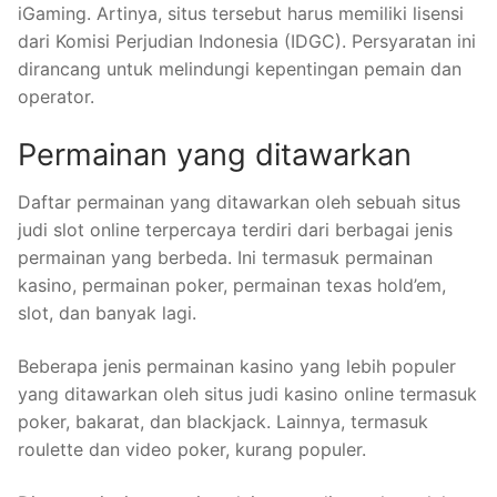
iGaming. Artinya, situs tersebut harus memiliki lisensi
dari Komisi Perjudian Indonesia (IDGC). Persyaratan ini
dirancang untuk melindungi kepentingan pemain dan
operator.
Permainan yang ditawarkan
Daftar permainan yang ditawarkan oleh sebuah situs
judi slot online terpercaya terdiri dari berbagai jenis
permainan yang berbeda. Ini termasuk permainan
kasino, permainan poker, permainan texas hold’em,
slot, dan banyak lagi.
Beberapa jenis permainan kasino yang lebih populer
yang ditawarkan oleh situs judi kasino online termasuk
poker, bakarat, dan blackjack. Lainnya, termasuk
roulette dan video poker, kurang populer.