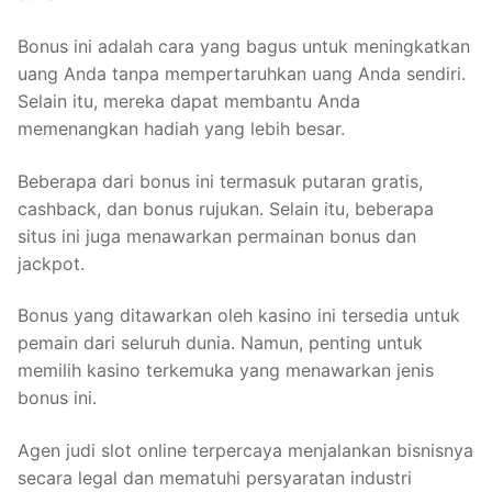
Bonus ini adalah cara yang bagus untuk meningkatkan
uang Anda tanpa mempertaruhkan uang Anda sendiri.
Selain itu, mereka dapat membantu Anda
memenangkan hadiah yang lebih besar.
Beberapa dari bonus ini termasuk putaran gratis,
cashback, dan bonus rujukan. Selain itu, beberapa
situs ini juga menawarkan permainan bonus dan
jackpot.
Bonus yang ditawarkan oleh kasino ini tersedia untuk
pemain dari seluruh dunia. Namun, penting untuk
memilih kasino terkemuka yang menawarkan jenis
bonus ini.
Agen judi slot online terpercaya menjalankan bisnisnya
secara legal dan mematuhi persyaratan industri