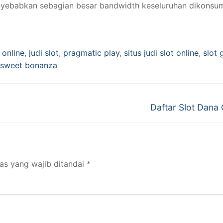
nyebabkan sebagian besar bandwidth keseluruhan dikonsu
 online
,
judi slot
,
pragmatic play
,
situs judi slot online
,
slot 
sweet bonanza
Next
Daftar Slot Dana
post:
as yang wajib ditandai
*