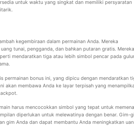
ersedia untuk waktu yang singkat dan memiliki persyaratan
tarik.
nambah kegembiraan dalam permainan Anda. Mereka
ang tunai, pengganda, dan bahkan putaran gratis. Mereka
eperti mendaratkan tiga atau lebih simbol pencar pada gul
ama.
nis permainan bonus ini, yang dipicu dengan mendaratkan t
. Ini akan membawa Anda ke layar terpisah yang menampilk
jackpot.
pemain harus mencocokkan simbol yang tepat untuk memen
mpilan diperlukan untuk melewatinya dengan benar. Gim-gi
tkan gim Anda dan dapat membantu Anda meningkatkan ua