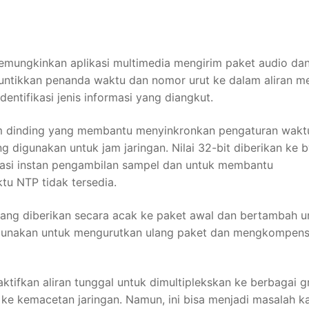
memungkinkan aplikasi multimedia mengirim paket audio da
nyuntikkan penanda waktu dan nomor urut ke dalam aliran me
ntifikasi jenis informasi yang diangkut.
 jam dinding yang membantu menyinkronkan pengaturan wakt
 digunakan untuk jam jaringan. Nilai 32-bit diberikan ke b
kasi instan pengambilan sampel dan untuk membantu
tu NTP tidak tersedia.
, yang diberikan secara acak ke paket awal dan bertambah u
digunakan untuk mengurutkan ulang paket dan mengkompens
ifkan aliran tunggal untuk dimultiplekskan ke berbagai g
 ke kemacetan jaringan. Namun, ini bisa menjadi masalah k