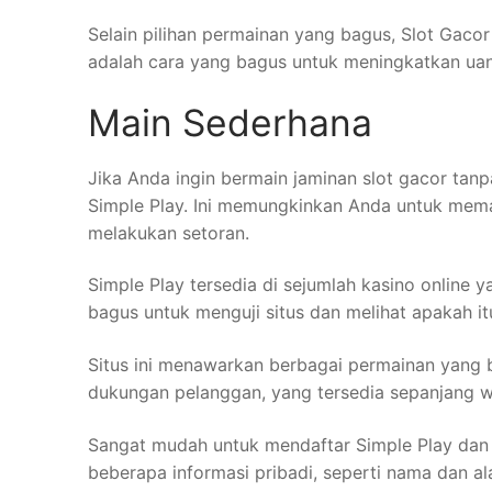
Selain pilihan permainan yang bagus, Slot Gacor
adalah cara yang bagus untuk meningkatkan ua
Main Sederhana
Jika Anda ingin bermain jaminan slot gacor tan
Simple Play. Ini memungkinkan Anda untuk memai
melakukan setoran.
Simple Play tersedia di sejumlah kasino online 
bagus untuk menguji situs dan melihat apakah it
Situs ini menawarkan berbagai permainan yang b
dukungan pelanggan, yang tersedia sepanjang w
Sangat mudah untuk mendaftar Simple Play dan
beberapa informasi pribadi, seperti nama dan 