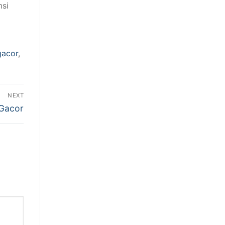
msi
gacor
,
NEXT
 Gacor