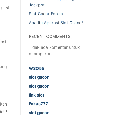
Jackpot
. Ini
Slot Gacor Forum
Apa Itu Aplikasi Slot Online?
RECENT COMMENTS
opsi
Tidak ada komentar untuk
m
ditampilkan.
yang
WSO55
slot gacor
n
slot gacor
link slot
Fokus777
ikan
ngan
slot gacor