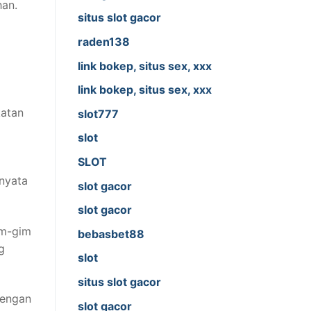
han.
situs slot gacor
raden138
link bokep, situs sex, xxx
link bokep, situs sex, xxx
katan
slot777
slot
SLOT
 nyata
slot gacor
slot gacor
im-gim
bebasbet88
g
slot
situs slot gacor
dengan
slot gacor