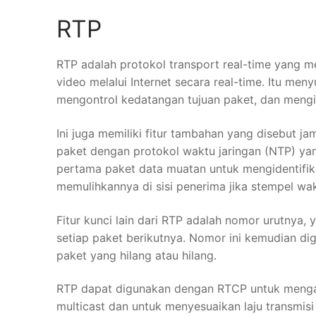
RTP
RTP adalah protokol transport real-time yang 
video melalui Internet secara real-time. Itu me
mengontrol kedatangan tujuan paket, dan mengide
Ini juga memiliki fitur tambahan yang disebut
paket dengan protokol waktu jaringan (NTP) yang
pertama paket data muatan untuk mengidentifi
memulihkannya di sisi penerima jika stempel wak
Fitur kunci lain dari RTP adalah nomor urutnya
setiap paket berikutnya. Nomor ini kemudian 
paket yang hilang atau hilang.
RTP dapat digunakan dengan RTCP untuk mengakt
multicast dan untuk menyesuaikan laju transmisi