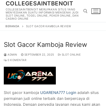
COLLEGESAINTBENOIT
Lompat
ke
COLLEGESAINTBENOIT MERUPAKAN SITUS YANG
MENYEDIAKAN SUATU INFORMASI MENGENAI JUDI
konten
SLOT ONLINE, TOGEL ONLINE, POKER ONLINE, DAN
CASINO ONLINE
BERANDA
SLOT GACOR KAMBOJA REVIEW
Cari:
Slot Gacor Kamboja Review
ADMIN
SEPTEMBER 22, 2025
SLOT ONLINE
0 KOMENTAR
Slot gacor kamboja
UGARENA777 Login
adalah situs
permainan judi online terbaik dan berpercaya di
Indonesia. Dengan penyedia layanan nexus kami akan