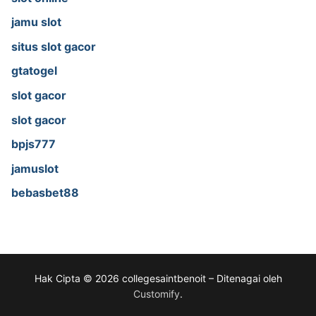
jamu slot
situs slot gacor
gtatogel
slot gacor
slot gacor
bpjs777
jamuslot
bebasbet88
Hak Cipta © 2026 collegesaintbenoit – Ditenagai oleh
Customify
.