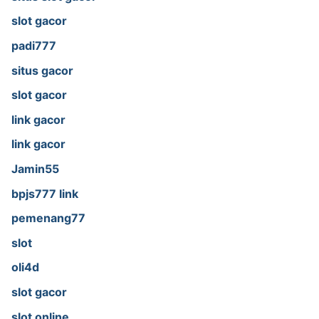
slot gacor
padi777
situs gacor
slot gacor
link gacor
link gacor
Jamin55
bpjs777 link
pemenang77
slot
oli4d
slot gacor
slot online