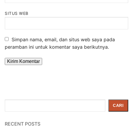
SITUS WEB
Simpan nama, email, dan situs web saya pada
peramban ini untuk komentar saya berikutnya.
Cari
CARI
RECENT POSTS