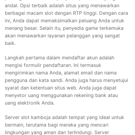
andal. Opsi terbaik adalah situs yang menawarkan
berbagai macam slot dengan RTP tinggi. Dengan cara
ini, Anda dapat memaksimalkan peluang Anda untuk
menang besar. Selain itu, penyedia game terkemuka
akan menawarkan layanan pelanggan yang sangat
baik.
Langkah pertama dalam mendaftar akun adalah
mengisi formulir pendaftaran. Ini termasuk
mengirimkan nama Anda, alamat email dan nama
pengguna dan kata sandi. Anda juga harus menyetujui
syarat dan ketentuan situs web. Anda juga dapat
menyetor uang menggunakan rekening bank atau
uang elektronik Anda.
Server slot kamboja adalah tempat yang ideal untuk
bermain, terutama bagi mereka yang mencari
lingkungan yang aman dan terlindungi. Server