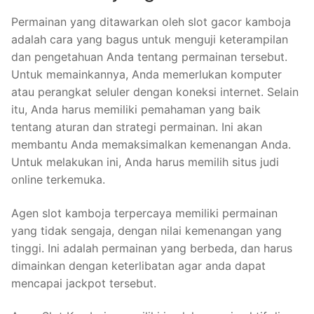
Permainan yang ditawarkan oleh slot gacor kamboja
adalah cara yang bagus untuk menguji keterampilan
dan pengetahuan Anda tentang permainan tersebut.
Untuk memainkannya, Anda memerlukan komputer
atau perangkat seluler dengan koneksi internet. Selain
itu, Anda harus memiliki pemahaman yang baik
tentang aturan dan strategi permainan. Ini akan
membantu Anda memaksimalkan kemenangan Anda.
Untuk melakukan ini, Anda harus memilih situs judi
online terkemuka.
Agen slot kamboja terpercaya memiliki permainan
yang tidak sengaja, dengan nilai kemenangan yang
tinggi. Ini adalah permainan yang berbeda, dan harus
dimainkan dengan keterlibatan agar anda dapat
mencapai jackpot tersebut.