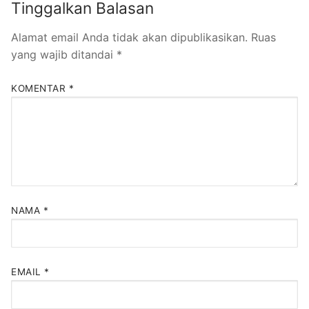
Tinggalkan Balasan
Alamat email Anda tidak akan dipublikasikan.
Ruas
yang wajib ditandai
*
KOMENTAR
*
NAMA
*
EMAIL
*