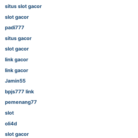
situs slot gacor
slot gacor
padi777
situs gacor
slot gacor
link gacor
link gacor
Jamin55
bpjs777 link
pemenang77
slot
oli4d
slot gacor