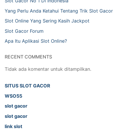
Slot Gacor No 1 Di Indonesia
Yang Perlu Anda Ketahui Tentang Trik Slot Gacor
Slot Online Yang Sering Kasih Jackpot
Slot Gacor Forum
Apa Itu Aplikasi Slot Online?
RECENT COMMENTS
Tidak ada komentar untuk ditampilkan.
SITUS SLOT GACOR
WSO55
slot gacor
slot gacor
link slot