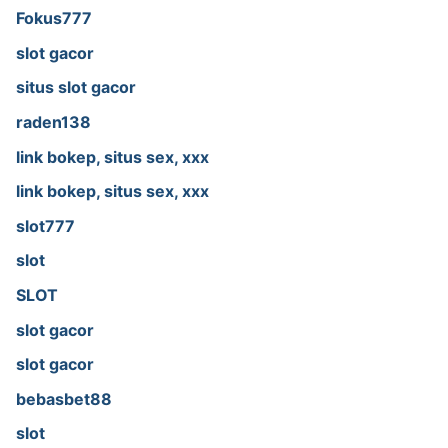
Fokus777
slot gacor
situs slot gacor
raden138
link bokep, situs sex, xxx
link bokep, situs sex, xxx
slot777
slot
SLOT
slot gacor
slot gacor
bebasbet88
slot