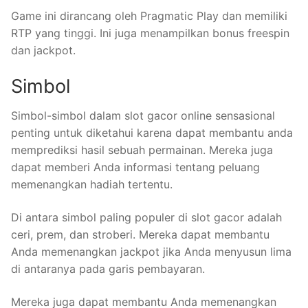
Game ini dirancang oleh Pragmatic Play dan memiliki
RTP yang tinggi. Ini juga menampilkan bonus freespin
dan jackpot.
Simbol
Simbol-simbol dalam slot gacor online sensasional
penting untuk diketahui karena dapat membantu anda
memprediksi hasil sebuah permainan. Mereka juga
dapat memberi Anda informasi tentang peluang
memenangkan hadiah tertentu.
Di antara simbol paling populer di slot gacor adalah
ceri, prem, dan stroberi. Mereka dapat membantu
Anda memenangkan jackpot jika Anda menyusun lima
di antaranya pada garis pembayaran.
Mereka juga dapat membantu Anda memenangkan