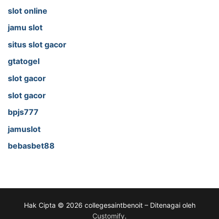
slot online
jamu slot
situs slot gacor
gtatogel
slot gacor
slot gacor
bpjs777
jamuslot
bebasbet88
Hak Cipta © 2026 collegesaintbenoit – Ditenagai oleh
Customify
.