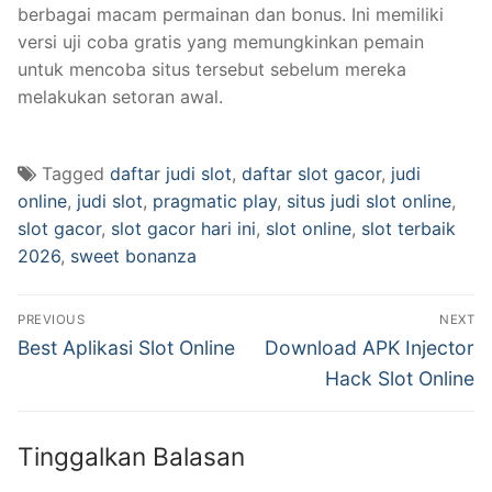
berbagai macam permainan dan bonus. Ini memiliki
versi uji coba gratis yang memungkinkan pemain
untuk mencoba situs tersebut sebelum mereka
melakukan setoran awal.
Tagged
daftar judi slot
,
daftar slot gacor
,
judi
online
,
judi slot
,
pragmatic play
,
situs judi slot online
,
slot gacor
,
slot gacor hari ini
,
slot online
,
slot terbaik
2026
,
sweet bonanza
Navigasi
PREVIOUS
NEXT
pos
Previous
Next
Best Aplikasi Slot Online
Download APK Injector
post:
post:
Hack Slot Online
Tinggalkan Balasan