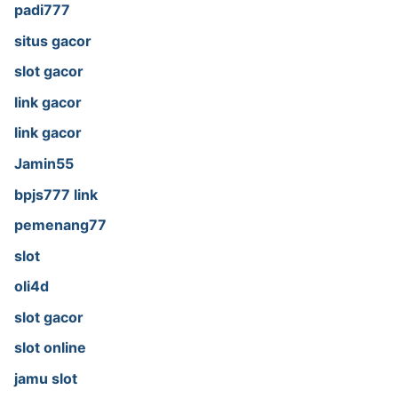
padi777
situs gacor
slot gacor
link gacor
link gacor
Jamin55
bpjs777 link
pemenang77
slot
oli4d
slot gacor
slot online
jamu slot