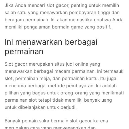
Jika Anda mencari slot gacor, penting untuk memilih
salah satu yang menawarkan pembayaran tinggi dan
beragam permainan. Ini akan memastikan bahwa Anda
memiliki pengalaman bermain game yang positif.
Ini menawarkan berbagai
permainan
Slot gacor merupakan situs judi online yang
menawarkan berbagai macam permainan. Ini termasuk
slot, permainan meja, dan permainan kartu. Itu juga
menerima berbagai metode pembayaran. Ini adalah
pilihan yang bagus untuk orang-orang yang menikmati
permainan slot tetapi tidak memiliki banyak uang
untuk dibelanjakan untuk berjudi.
Banyak pemain suka bermain slot gacor karena
merupakan cara yang menyenangkan dan