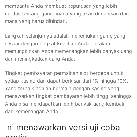
membantu Anda membuat keputusan yang lebih
cerdas tentang game mana yang akan dimainkan dan
mana yang harus dihindari.
Langkah selanjutnya adalah menemukan game yang
sesuai dengan tingkat keahlian Anda. Ini akan
memungkinkan Anda memenangkan lebih banyak uang
dan meningkatkan uang Anda.
Tingkat pembayaran permainan slot berbeda untuk
setiap kasino dan dapat berkisar dari 1% hingga 10%.
Yang terbaik adalah bermain dengan kasino yang
menawarkan tingkat pembayaran lebih tinggi sehingga
Anda bisa mendapatkan lebih banyak uang kembali
dari kemenangan Anda.
Ini menawarkan versi uji coba