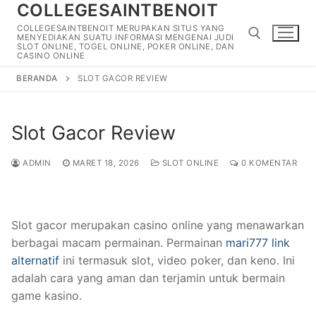
COLLEGESAINTBENOIT
Lompat
ke
COLLEGESAINTBENOIT MERUPAKAN SITUS YANG
MENYEDIAKAN SUATU INFORMASI MENGENAI JUDI
konten
SLOT ONLINE, TOGEL ONLINE, POKER ONLINE, DAN
CASINO ONLINE
BERANDA
SLOT GACOR REVIEW
Cari:
Slot Gacor Review
ADMIN
MARET 18, 2026
SLOT ONLINE
0 KOMENTAR
Slot gacor merupakan casino online yang menawarkan
berbagai macam permainan. Permainan
mari777 link
alternatif
ini termasuk slot, video poker, dan keno. Ini
adalah cara yang aman dan terjamin untuk bermain
game kasino.