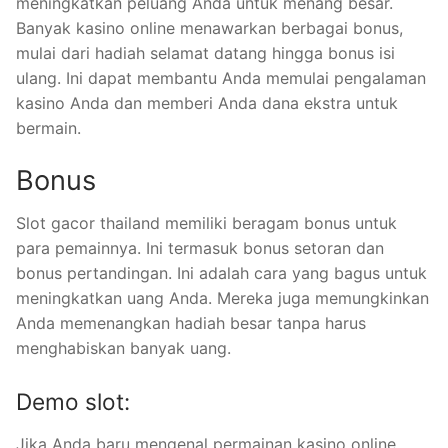
meningkatkan peluang Anda untuk menang besar.
Banyak kasino online menawarkan berbagai bonus,
mulai dari hadiah selamat datang hingga bonus isi
ulang. Ini dapat membantu Anda memulai pengalaman
kasino Anda dan memberi Anda dana ekstra untuk
bermain.
Bonus
Slot gacor thailand memiliki beragam bonus untuk
para pemainnya. Ini termasuk bonus setoran dan
bonus pertandingan. Ini adalah cara yang bagus untuk
meningkatkan uang Anda. Mereka juga memungkinkan
Anda memenangkan hadiah besar tanpa harus
menghabiskan banyak uang.
Demo slot:
Jika Anda baru mengenal permainan kasino online,