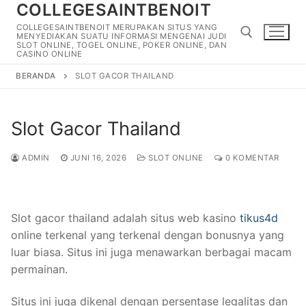
COLLEGESAINTBENOIT
Lompat
ke
COLLEGESAINTBENOIT MERUPAKAN SITUS YANG
MENYEDIAKAN SUATU INFORMASI MENGENAI JUDI
konten
SLOT ONLINE, TOGEL ONLINE, POKER ONLINE, DAN
CASINO ONLINE
BERANDA
SLOT GACOR THAILAND
Cari:
Slot Gacor Thailand
ADMIN
JUNI 16, 2026
SLOT ONLINE
0 KOMENTAR
Slot gacor thailand adalah situs web kasino
tikus4d
online terkenal yang terkenal dengan bonusnya yang
luar biasa. Situs ini juga menawarkan berbagai macam
permainan.
Situs ini juga dikenal dengan persentase legalitas dan