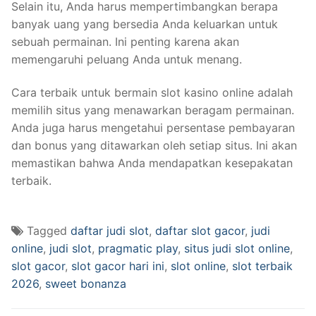
Selain itu, Anda harus mempertimbangkan berapa
banyak uang yang bersedia Anda keluarkan untuk
sebuah permainan. Ini penting karena akan
memengaruhi peluang Anda untuk menang.
Cara terbaik untuk bermain slot kasino online adalah
memilih situs yang menawarkan beragam permainan.
Anda juga harus mengetahui persentase pembayaran
dan bonus yang ditawarkan oleh setiap situs. Ini akan
memastikan bahwa Anda mendapatkan kesepakatan
terbaik.
Tagged
daftar judi slot
,
daftar slot gacor
,
judi
online
,
judi slot
,
pragmatic play
,
situs judi slot online
,
slot gacor
,
slot gacor hari ini
,
slot online
,
slot terbaik
2026
,
sweet bonanza