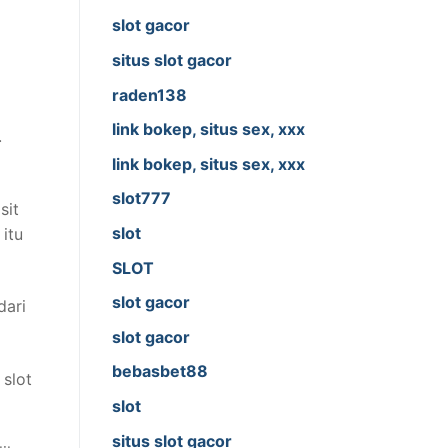
slot gacor
situs slot gacor
raden138
link bokep, situs sex, xxx
.
link bokep, situs sex, xxx
slot777
sit
slot
itu
SLOT
slot gacor
dari
slot gacor
bebasbet88
 slot
slot
situs slot gacor