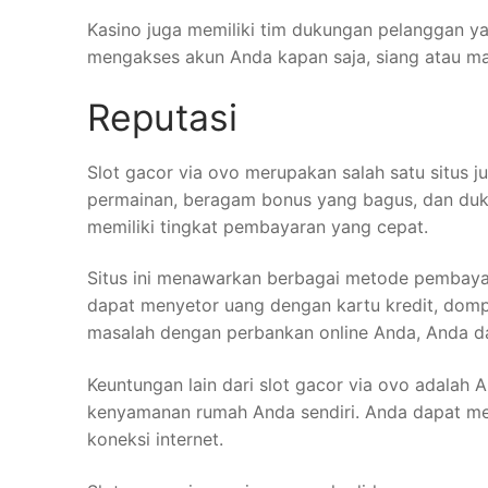
Kasino juga memiliki tim dukungan pelanggan y
mengakses akun Anda kapan saja, siang atau m
Reputasi
Slot gacor via ovo merupakan salah satu situs 
permainan, beragam bonus yang bagus, dan duk
memiliki tingkat pembayaran yang cepat.
Situs ini menawarkan berbagai metode pembayara
dapat menyetor uang dengan kartu kredit, dompe
masalah dengan perbankan online Anda, Anda d
Keuntungan lain dari slot gacor via ovo adala
kenyamanan rumah Anda sendiri. Anda dapat mela
koneksi internet.