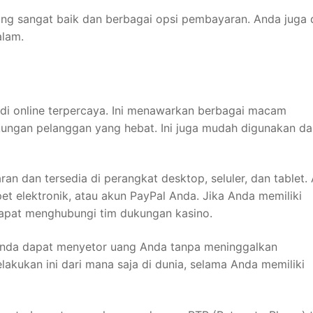
ang sangat baik dan berbagai opsi pembayaran. Anda juga 
alam.
judi online terpercaya. Ini menawarkan berbagai macam
ungan pelanggan yang hebat. Ini juga mudah digunakan da
n dan tersedia di perangkat desktop, seluler, dan tablet.
t elektronik, atau akun PayPal Anda. Jika Anda memiliki
apat menghubungi tim dukungan kasino.
h Anda dapat menyetor uang Anda tanpa meninggalkan
kukan ini dari mana saja di dunia, selama Anda memiliki