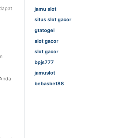
dapat
jamu slot
situs slot gacor
gtatogel
slot gacor
slot gacor
n
bpjs777
jamuslot
 Anda
bebasbet88