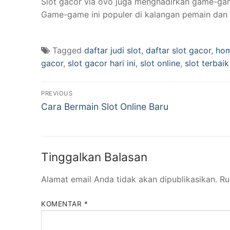
Slot gacor via ovo juga menghadirkan game-gam
Game-game ini populer di kalangan pemain dan m
Tagged
daftar judi slot
,
daftar slot gacor
,
ho
gacor
,
slot gacor hari ini
,
slot online
,
slot terbai
Navigasi
PREVIOUS
Previous
pos
Cara Bermain Slot Online Baru
post:
Tinggalkan Balasan
Alamat email Anda tidak akan dipublikasikan.
Ru
KOMENTAR
*