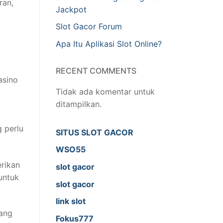
ran,
Jackpot
Slot Gacor Forum
Apa Itu Aplikasi Slot Online?
RECENT COMMENTS
asino
Tidak ada komentar untuk
ditampilkan.
 perlu
SITUS SLOT GACOR
WSO55
erikan
slot gacor
untuk
slot gacor
link slot
uang
Fokus777