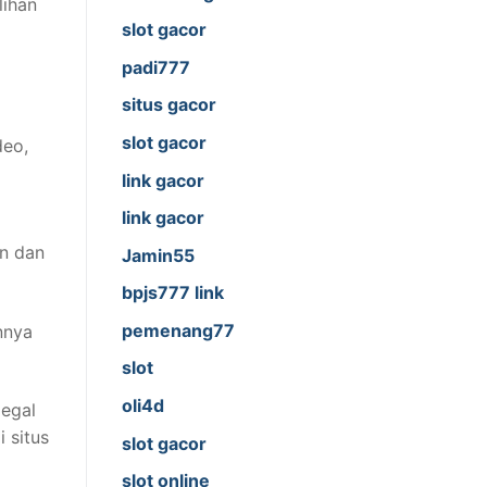
lihan
slot gacor
padi777
situs gacor
slot gacor
deo,
link gacor
link gacor
an dan
Jamin55
bpjs777 link
pemenang77
nnya
slot
oli4d
legal
 situs
slot gacor
slot online