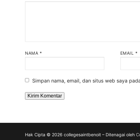
NAMA
*
EMAIL
*
Simpan nama, email, dan situs web saya pada
Hak Cipta © 2026 collegesaintbenoit – Ditenagai oleh
C