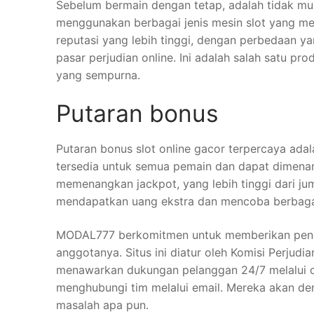
Sebelum bermain dengan tetap, adalah tidak mu
menggunakan berbagai jenis mesin slot yang me
reputasi yang lebih tinggi, dengan perbedaan ya
pasar perjudian online. Ini adalah salah satu pr
yang sempurna.
Putaran bonus
Putaran bonus slot online gacor terpercaya ada
tersedia untuk semua pemain dan dapat dimenan
memenangkan jackpot, yang lebih tinggi dari jum
mendapatkan uang ekstra dan mencoba berbagai
MODAL777 berkomitmen untuk memberikan peng
anggotanya. Situs ini diatur oleh Komisi Perjudia
menawarkan dukungan pelanggan 24/7 melalui o
menghubungi tim melalui email. Mereka akan d
masalah apa pun.