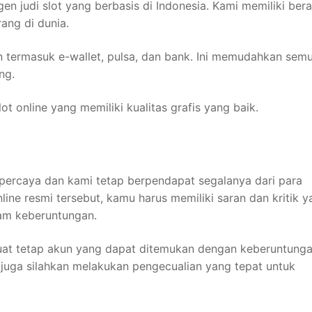
en judi slot yang berbasis di Indonesia. Kami memiliki be
ang di dunia.
ermasuk e-wallet, pulsa, dan bank. Ini memudahkan sem
ng.
t online yang memiliki kualitas grafis yang baik.
erpercaya dan kami tetap berpendapat segalanya dari para
nline resmi tersebut, kamu harus memiliki saran dan kritik 
lam keberuntungan.
buat tetap akun yang dapat ditemukan dengan keberuntung
juga silahkan melakukan pengecualian yang tepat untuk