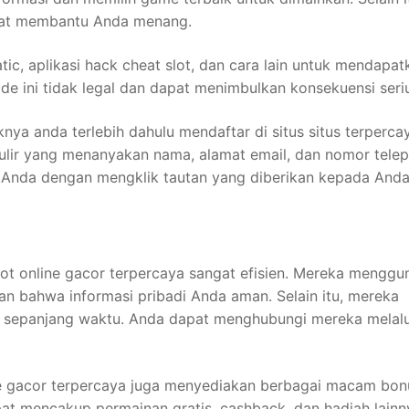
apat membantu Anda menang.
ic, aplikasi hack cheat slot, dan cara lain untuk mendapat
e ini tidak legal dan dapat menimbulkan konsekuensi seri
nya anda terlebih dahulu mendaftar di situs situs terperca
lir yang menanyakan nama, alamat email, dan nomor tele
 Anda dengan mengklik tautan yang diberikan kepada Anda
ot online gacor terpercaya sangat efisien. Mereka menggu
kan bahwa informasi pribadi Anda aman. Selain itu, mereka
 sepanjang waktu. Anda dapat menghubungi mereka melalu
ne gacor terpercaya juga menyediakan berbagai macam bon
pat mencakup permainan gratis, cashback, dan hadiah lainn