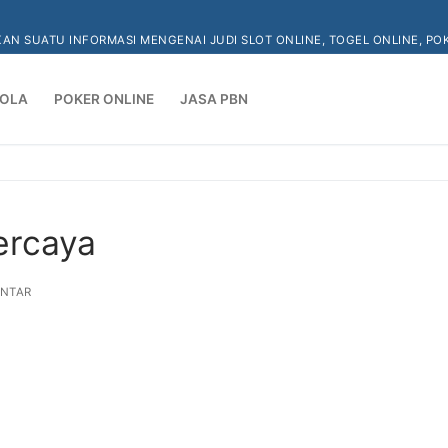
N SUATU INFORMASI MENGENAI JUDI SLOT ONLINE, TOGEL ONLINE, POK
BOLA
POKER ONLINE
JASA PBN
Cari:
ercaya
NTAR