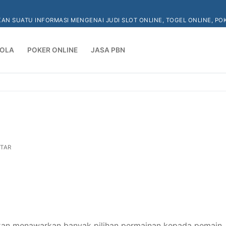
N SUATU INFORMASI MENGENAI JUDI SLOT ONLINE, TOGEL ONLINE, POK
BOLA
POKER ONLINE
JASA PBN
Cari:
TAR
kan menawarkan banyak pilihan permainan kepada pemain.