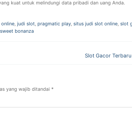
ang kuat untuk melindungi data pribadi dan uang Anda.
 online
,
judi slot
,
pragmatic play
,
situs judi slot online
,
slot 
sweet bonanza
Next
Slot Gacor Terbar
post:
as yang wajib ditandai
*