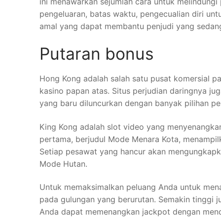
ini menawarkan sejumlah cara untuk melindungi 
pengeluaran, batas waktu, pengecualian diri unt
amal yang dapat membantu penjudi yang sedang
Putaran bonus
Hong Kong adalah salah satu pusat komersial pa
kasino papan atas. Situs perjudian daringnya j
yang baru diluncurkan dengan banyak pilihan pe
King Kong adalah slot video yang menyenangk
pertama, berjudul Mode Menara Kota, menampilk
Setiap pesawat yang hancur akan mengungkapkan
Mode Hutan.
Untuk memaksimalkan peluang Anda untuk menan
pada gulungan yang berurutan. Semakin tinggi j
Anda dapat memenangkan jackpot dengan mendara