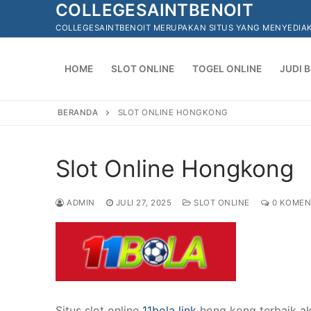
COLLEGESAINTBENOIT
Lompat
ke
COLLEGESAINTBENOIT MERUPAKAN SITUS YANG MENYEDIAKA
konten
HOME
SLOT ONLINE
TOGEL ONLINE
JUDI 
BERANDA
SLOT ONLINE HONGKONG
Slot Online Hongkong
ADMIN
JULI 27, 2025
SLOT ONLINE
0 KOMEN
Situs slot online
11bola link
hong kong terbaik a