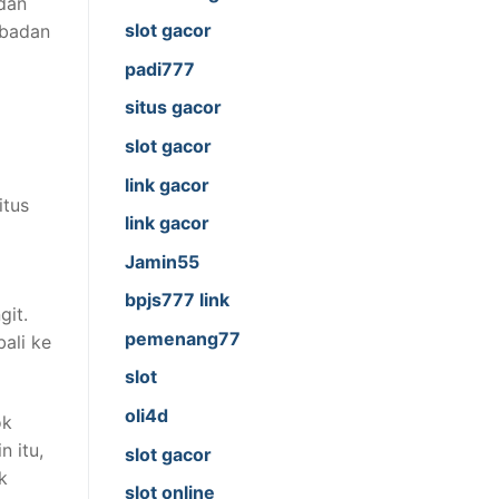
 dan
slot gacor
 badan
padi777
situs gacor
slot gacor
link gacor
itus
link gacor
Jamin55
bpjs777 link
git.
pemenang77
ali ke
slot
oli4d
ok
 itu,
slot gacor
k
slot online