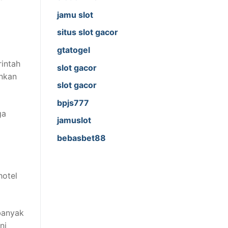
jamu slot
situs slot gacor
gtatogel
rintah
slot gacor
inkan
slot gacor
bpjs777
ga
jamuslot
bebasbet88
hotel
banyak
ni