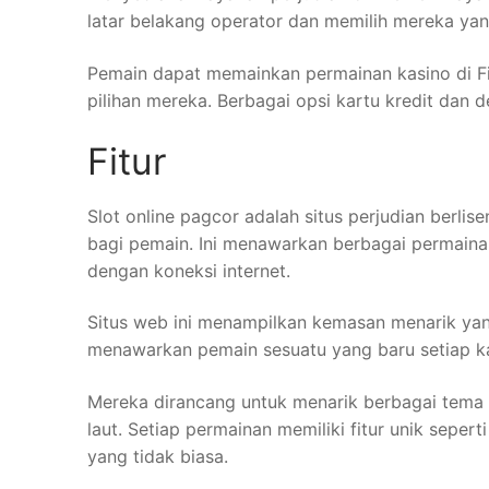
latar belakang operator dan memilih mereka yan
Pemain dapat memainkan permainan kasino di F
pilihan mereka.
Berbagai opsi kartu kredit dan d
Fitur
Slot online pagcor adalah situs perjudian ber
bagi pemain. Ini menawarkan berbagai permainan
dengan koneksi internet.
Situs web ini menampilkan kemasan menarik yang
menawarkan pemain sesuatu yang baru setiap ka
Mereka dirancang untuk menarik berbagai tema 
laut. Setiap permainan memiliki fitur unik sepert
yang tidak biasa.