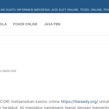
N SUATU INFORMASI MENGENAI JUDI SLOT ONLINE, TOGEL ONLINE, POK
BOLA
POKER ONLINE
JASA PBN
Cari:
KOMENTAR
GCOR) melisensikan kasino online
https://ilisready.org/
untu
h tersebut.
Ini mengatur pemegang lisensi dengan memerik