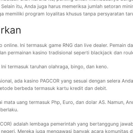
 Selain itu, Anda juga harus memeriksa jumlah setoran mi
a memiliki program loyalitas khusus tanpa persyaratan tar
arkan
nline. Ini termasuk game RNG dan live dealer. Pemain d
an permainan kasino tradisional seperti blackjack dan roul
 Ini termasuk taruhan olahraga, bingo, dan keno.
sional, ada kasino PAGCOR yang sesuai dengan selera Anda
ode berbeda termasuk kartu kredit dan debit.
i mata uang termasuk Php, Euro, dan dolar AS. Namun, An
berlaku.
AGCOR) adalah lembaga pemerintah yang bertanggung jawa
uh negeri. Mereka juga mengawasi banyak acara komunitas 