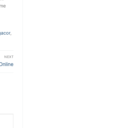
ame
gacor
,
NEXT
Online