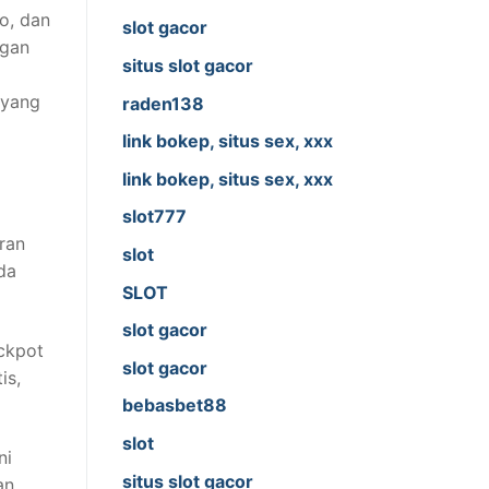
o, dan
slot gacor
ngan
situs slot gacor
 yang
raden138
link bokep, situs sex, xxx
link bokep, situs sex, xxx
slot777
ran
slot
da
SLOT
slot gacor
ckpot
slot gacor
is,
bebasbet88
slot
ni
situs slot gacor
an