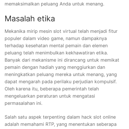
memaksimalkan peluang Anda untuk menang.
Masalah etika
Mekanika mirip mesin slot virtual telah menjadi fitur
populer dalam video game, namun dampaknya
terhadap kesehatan mental pemain dan elemen
peluang telah menimbulkan kekhawatiran etika.
Banyak dari mekanisme ini dirancang untuk memikat
pemain dengan hadiah yang menggiurkan dan
meningkatkan peluang mereka untuk menang, yang
dapat mengarah pada perilaku perjudian kompulsif.
Oleh karena itu, beberapa pemerintah telah
mengeluarkan peraturan untuk mengatasi
permasalahan ini.
Salah satu aspek terpenting dalam hack slot online
adalah memahami RTP, yang menentukan seberapa