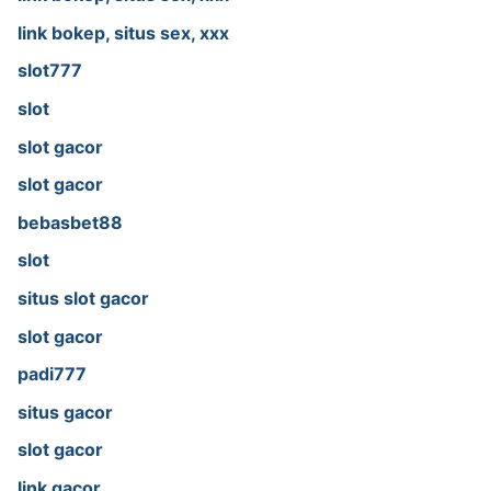
link bokep, situs sex, xxx
slot777
slot
slot gacor
slot gacor
bebasbet88
slot
situs slot gacor
slot gacor
padi777
situs gacor
slot gacor
link gacor