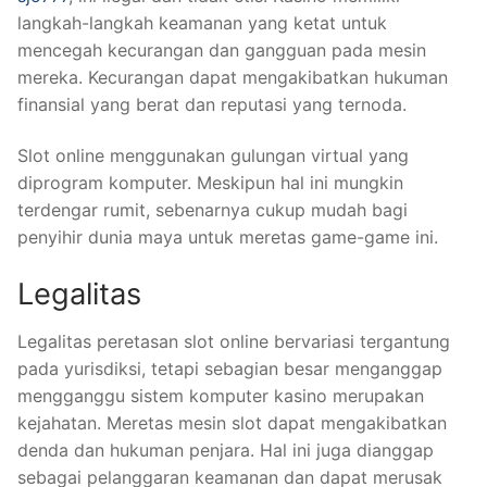
langkah-langkah keamanan yang ketat untuk
mencegah kecurangan dan gangguan pada mesin
mereka. Kecurangan dapat mengakibatkan hukuman
finansial yang berat dan reputasi yang ternoda.
Slot online menggunakan gulungan virtual yang
diprogram komputer. Meskipun hal ini mungkin
terdengar rumit, sebenarnya cukup mudah bagi
penyihir dunia maya untuk meretas game-game ini.
Legalitas
Legalitas peretasan slot online bervariasi tergantung
pada yurisdiksi, tetapi sebagian besar menganggap
mengganggu sistem komputer kasino merupakan
kejahatan. Meretas mesin slot dapat mengakibatkan
denda dan hukuman penjara. Hal ini juga dianggap
sebagai pelanggaran keamanan dan dapat merusak