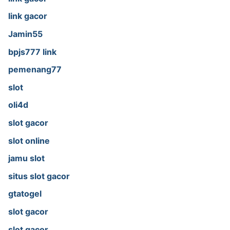
link gacor
Jamin55
bpjs777 link
pemenang77
slot
oli4d
slot gacor
slot online
jamu slot
situs slot gacor
gtatogel
slot gacor
slot gacor