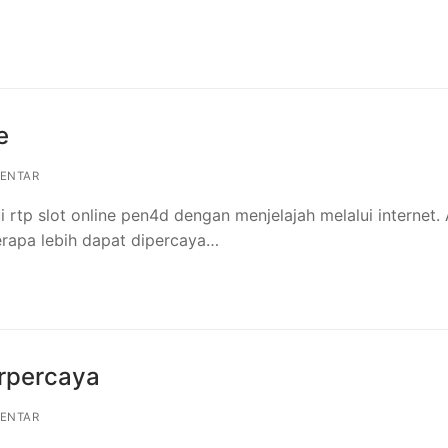
e
ENTAR
tp slot online pen4d dengan menjelajah melalui internet.
erapa lebih dapat dipercaya…
erpercaya
ENTAR