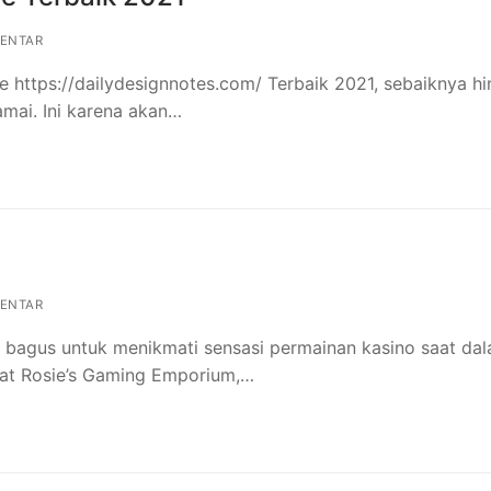
ENTAR
e https://dailydesignnotes.com/ Terbaik 2021, sebaiknya hi
mai. Ini karena akan…
ENTAR
ng bagus untuk menikmati sensasi permainan kasino saat da
mpat Rosie’s Gaming Emporium,…