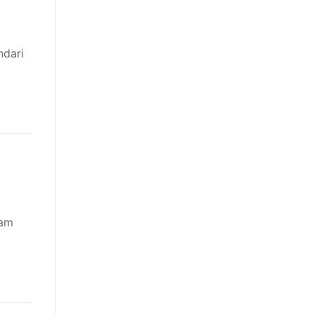
ndari
lam