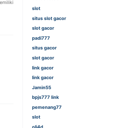
emiliki
slot
situs slot gacor
slot gacor
padi777
situs gacor
slot gacor
link gacor
link gacor
Jamin55
bpjs777 link
pemenang77
slot
oli4d