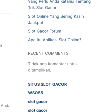
Yang Perlu Anda Ketahui Tentang
Trik Slot Gacor
Slot Online Yang Sering Kasih
Jackpot
Slot Gacor Forum
Apa Itu Aplikasi Slot Online?
an
RECENT COMMENTS
Tidak ada komentar untuk
ditampilkan.
SITUS SLOT GACOR
WSO55
slot gacor
. Anda
slot gacor