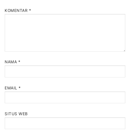
KOMENTAR
*
NAMA
*
EMAIL
*
SITUS WEB