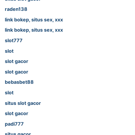
raden138
link bokep, situs sex, xxx
link bokep, situs sex, xxx
slot777
slot
slot gacor
slot gacor
bebasbet88
slot
situs slot gacor
slot gacor
padi777
situs gacor