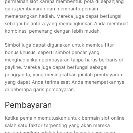
permainan slot karena membentuk pola di sepanjang
garis pembayaran dan membantu pemain
memenangkan hadiah. Mereka juga dapat berfungsi
sebagai belantara yang memungkinkan Anda membuat
kombinasi pemenang dengan lebih mudah.
Simbol juga dapat digunakan untuk memicu fitur
bonus khusus, seperti simbol pencar yang
menghadiahkan pembayaran tanpa harus berbaris di
payline. Mereka juga dapat berfungsi sebagai
pengganda, yang meningkatkan jumlah pembayaran
yang dapat Anda terima saat Anda menempatkannya
di beberapa garis pembayaran.
Pembayaran
Ketika pemain memutuskan untuk bermain slot online,
salah satu faktor terpenting yang akan mereka
pertimbangkan adalah berapa banyak uang yang