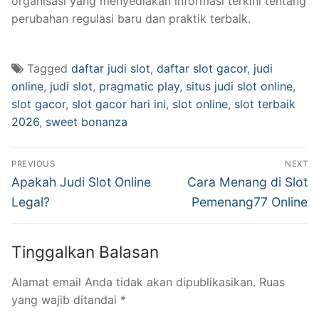
organisasi yang menyediakan informasi terkini tentang
perubahan regulasi baru dan praktik terbaik.
Tagged
daftar judi slot
,
daftar slot gacor
,
judi
online
,
judi slot
,
pragmatic play
,
situs judi slot online
,
slot gacor
,
slot gacor hari ini
,
slot online
,
slot terbaik
2026
,
sweet bonanza
Navigasi
PREVIOUS
NEXT
pos
Previous
Next
Apakah Judi Slot Online
Cara Menang di Slot
post:
post:
Legal?
Pemenang77 Online
Tinggalkan Balasan
Alamat email Anda tidak akan dipublikasikan.
Ruas
yang wajib ditandai
*