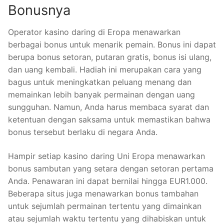
Bonusnya
Operator kasino daring di Eropa menawarkan
berbagai bonus untuk menarik pemain. Bonus ini dapat
berupa bonus setoran, putaran gratis, bonus isi ulang,
dan uang kembali. Hadiah ini merupakan cara yang
bagus untuk meningkatkan peluang menang dan
memainkan lebih banyak permainan dengan uang
sungguhan. Namun, Anda harus membaca syarat dan
ketentuan dengan saksama untuk memastikan bahwa
bonus tersebut berlaku di negara Anda.
Hampir setiap kasino daring Uni Eropa menawarkan
bonus sambutan yang setara dengan setoran pertama
Anda. Penawaran ini dapat bernilai hingga EUR1.000.
Beberapa situs juga menawarkan bonus tambahan
untuk sejumlah permainan tertentu yang dimainkan
atau sejumlah waktu tertentu yang dihabiskan untuk