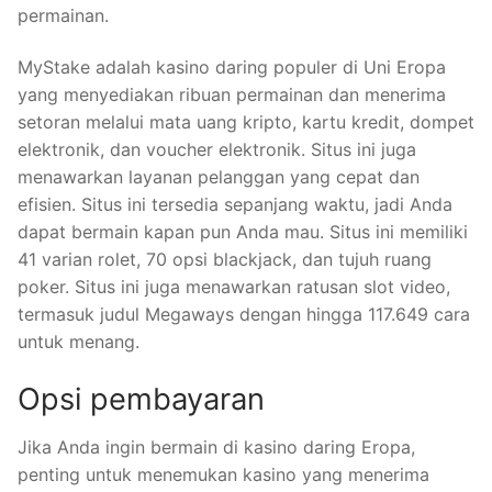
permainan.
MyStake adalah kasino daring populer di Uni Eropa
yang menyediakan ribuan permainan dan menerima
setoran melalui mata uang kripto, kartu kredit, dompet
elektronik, dan voucher elektronik. Situs ini juga
menawarkan layanan pelanggan yang cepat dan
efisien. Situs ini tersedia sepanjang waktu, jadi Anda
dapat bermain kapan pun Anda mau. Situs ini memiliki
41 varian rolet, 70 opsi blackjack, dan tujuh ruang
poker. Situs ini juga menawarkan ratusan slot video,
termasuk judul Megaways dengan hingga 117.649 cara
untuk menang.
Opsi pembayaran
Jika Anda ingin bermain di kasino daring Eropa,
penting untuk menemukan kasino yang menerima