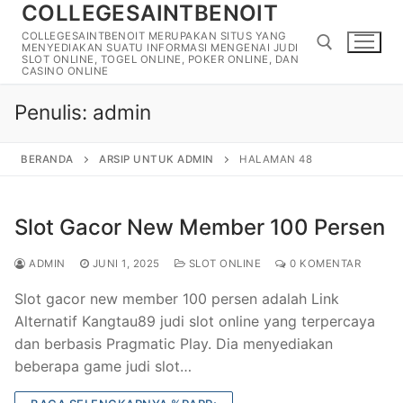
COLLEGESAINTBENOIT
Lompat
ke
COLLEGESAINTBENOIT MERUPAKAN SITUS YANG
MENYEDIAKAN SUATU INFORMASI MENGENAI JUDI
konten
SLOT ONLINE, TOGEL ONLINE, POKER ONLINE, DAN
CASINO ONLINE
Penulis:
admin
Cari:
BERANDA
ARSIP UNTUK ADMIN
HALAMAN 48
Slot Gacor New Member 100 Persen
ADMIN
JUNI 1, 2025
SLOT ONLINE
0 KOMENTAR
Slot gacor new member 100 persen adalah Link
Alternatif Kangtau89 judi slot online yang terpercaya
dan berbasis Pragmatic Play. Dia menyediakan
beberapa game judi slot…