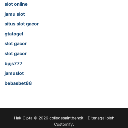
slot online
jamu slot
situs slot gacor
gtatogel
slot gacor
slot gacor
bpjs777
jamuslot
bebasbet88
Hak Cipta © 2026 collegesaintbenoit – Ditenagai oleh
Customify
.