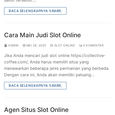
BACA SELENGKAPNYA %RARR;
Cara Main Judi Slot Online
ADMIN
MEI 28, 2025
SLOT ONLINE
0 KOMENTAR
Jika Anda mencari judi slot online https://collective-
coffee.com/, Anda harus memilih situs yang
menawarkan beberapa jenis permainan yang berbeda.
Dengan cara ini, Anda akan memiliki peluang…
BACA SELENGKAPNYA %RARR;
Agen Situs Slot Online