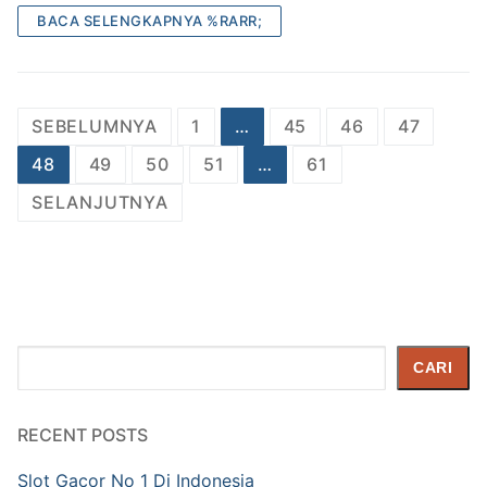
BACA SELENGKAPNYA %RARR;
Paginasi
SEBELUMNYA
1
…
45
46
47
pos
48
49
50
51
…
61
SELANJUTNYA
Cari
CARI
RECENT POSTS
Slot Gacor No 1 Di Indonesia