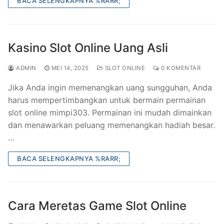
BACA SELENGKAPNYA %RARR;
Kasino Slot Online Uang Asli
ADMIN
MEI 14, 2025
SLOT ONLINE
0 KOMENTAR
Jika Anda ingin memenangkan uang sungguhan, Anda
harus mempertimbangkan untuk bermain permainan
slot online mimpi303. Permainan ini mudah dimainkan
dan menawarkan peluang memenangkan hadiah besar.
…
BACA SELENGKAPNYA %RARR;
Cara Meretas Game Slot Online