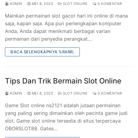
ADMIN
MEI 8, 2025
SLOT ONLINE
0 KOMENTAR
Mainkan permainan slot gacor hari ini online di mana
saja, kapan saja. Apa pun perlengkapan komputer
Anda, Anda dapat menikmati berbagai varian
permainan dari penyedia perangkat…
BACA SELENGKAPNYA %RARR;
Tips Dan Trik Bermain Slot Online
ADMIN
MEI 8, 2025
SLOT ONLINE
0 KOMENTAR
Game Slot online ns2121 adalah jutaan permainan
yang paling sering dimainkan oleh pecinta game judi
slot. Game slot online tersedia di situs terpercaya
OBORSLOT88. Gates…